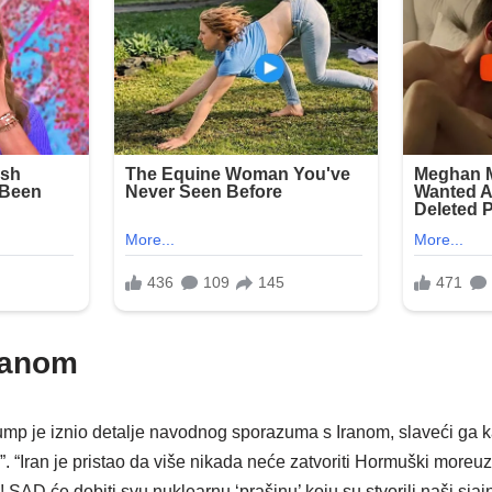
ranom
mp je iznio detalje navodnog sporazuma s Iranom, slaveći ga 
Iran je pristao da više nikada neće zatvoriti Hormuški moreuz. 
a! SAD će dobiti svu nuklearnu ‘prašinu’ koju su stvorili naši sja