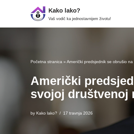
Kako lako?
Skip
Vaš vodič ka jednostavnijem životu!
to
content
Početna stranica
»
Američki predsjednik se obrušio na
Američki predsjed
svojoj društvenoj 
by
Kako lako?
17 travnja 2026