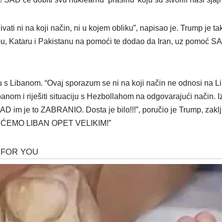
ati ni na koji način, ni u kojem obliku”, napisao je. Trump je t
-u, Kataru i Pakistanu na pomoći te dodao da Iran, uz pomoć SA
ju s Libanom. “Ovaj sporazum se ni na koji način ne odnosi na L
anom i riješiti situaciju s Hezbollahom na odgovarajući način. I
AD im je to ZABRANIO. Dosta je bilo!!!”, poručio je Trump, zakl
IT ĆEMO LIBAN OPET VELIKIM!”