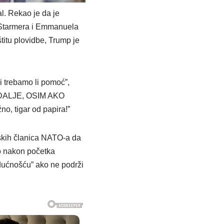
l. Rekao je da je
Starmera i Emmanuela
itu plovidbe, Trump je
i trebamo li pomoć”,
PODALJE, OSIM AKO
 tigar od papira!”
pskih članica NATO-a da
io nakon početka
dućnošću” ako ne podrži