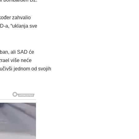
akođer zahvalio
D-a, “uklanja sve
iban, ali SAD će
zrael više neće
jučivši jednom od svojih