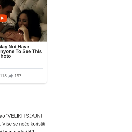
kao “VELIKI I SJAJNI
Više se neće koristiti
jni bombarderi B2.