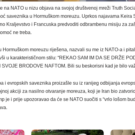
 na NATO u nizu objava na svojoj društvenoj mreži Truth Socia
oć saveznika u Hormuškom moreuzu. Uprkos najavama Keira 
o Kraljevstvo i Francuska predvoditi odbrambenu misiju za zašt
pomoć ne treba.
 u Hormuškom moreuzu riješena, nazvali su me iz NATO-a i pital
avši u karakterističnom stilu: “REKAO SAM IM DA SE DRŽE 
OJE BRODOVE NAFTOM. Bili su beskorisni kad je bilo važno,
 i evropskih saveznika proizašle su iz ranijeg odbijanja evro
jnoj akciji za nasilno otvaranje moreuza, koji je Iran bio zatvor
 je i prije upozoravao da će se NATO suočiti s “vrlo lošom bu
ava.