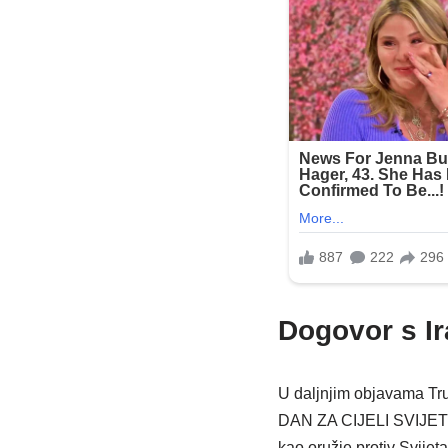
Dogovor s I
U daljnjim objavama Tru
DAN ZA CIJELI SVIJET”. “
kao oružje protiv Svijet