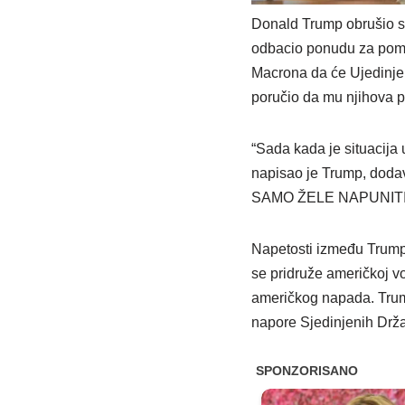
Donald Trump obrušio se
odbacio ponudu za pom
Macrona da će Ujedinjen
poručio da mu njihova 
“Sada kada je situacija
napisao je Trump, dod
SAMO ŽELE NAPUNITI SV
Napetosti između Trumpa
se pridruže američkoj vo
američkog napada. Trump
napore Sjedinjenih Drž