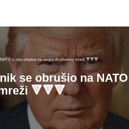
 NATO u nizu objava na svojoj društvenoj mreži 🔻🔻🔻
nik se obrušio na NATO 
mreži 🔻🔻🔻