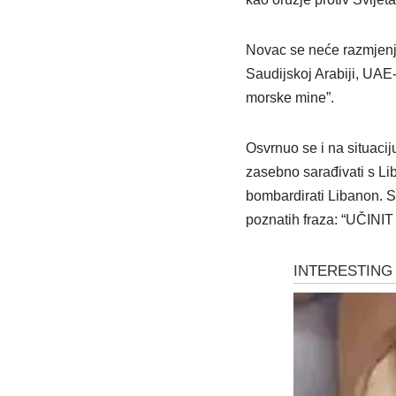
Novac se neće razmjenjiv
Saudijskoj Arabiji, UAE
morske mine”.
Osvrnuo se i na situaci
zasebno sarađivati s Lib
bombardirati Libanon. S
poznatih fraza: “UČIN