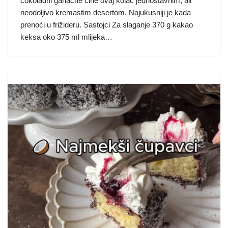
čokoladni ganache čine ovaj kolač jednostavnim, ali
neodoljivo kremastim desertom. Najukusniji je kada
prenoći u frižideru. Sastojci Za slaganje 370 g kakao
keksa oko 375 ml mlijeka…