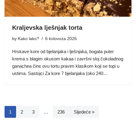
Kraljevska lješnjak torta
by
Kako lako?
6 kolovoza 2026
Hrskave kore od bjelanjaka i lješnjaka, bogata puter
krema s blagim okusom kakaa i završni sloj čokoladnog
ganachea čine ovu tortu pravim klasikom koji se topi u
ustima. Sastojci Za kore 7 bjelanjaka (oko 240…
1
2
3
…
236
Sljedeće »