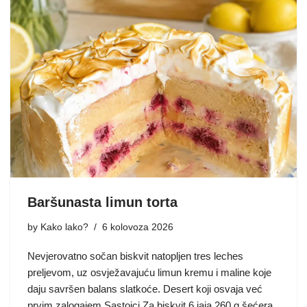
Baršunasta limun torta
by
Kako lako?
6 kolovoza 2026
Nevjerovatno sočan biskvit natopljen tres leches
preljevom, uz osvježavajuću limun kremu i maline koje
daju savršen balans slatkoće. Desert koji osvaja već
prvim zalogajem Sastojci Za biskvit 6 jaja 260 g šećera