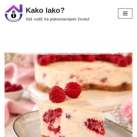
Kako lako?
Skip
Vaš vodič ka jednostavnijem životu!
to
content