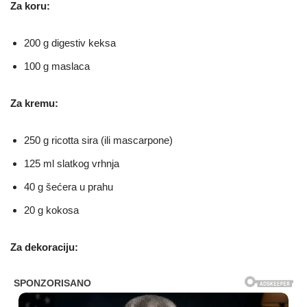
Za koru:
200 g digestiv keksa
100 g maslaca
Za kremu:
250 g ricotta sira (ili mascarpone)
125 ml slatkog vrhnja
40 g šećera u prahu
20 g kokosa
Za dekoraciju: