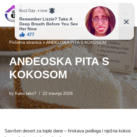
Kako lako?
Skip
Vaš vodič ka jednostavnijem životu!
to
content
Početna stranica
»
ANĐEOSKA PITA S KOKOSOM
ANĐEOSKA PITA S
KOKOSOM
by
Kako lako?
22 travnja 2026
Savršen desert za tople dane – hrskava podloga i nježna kokos