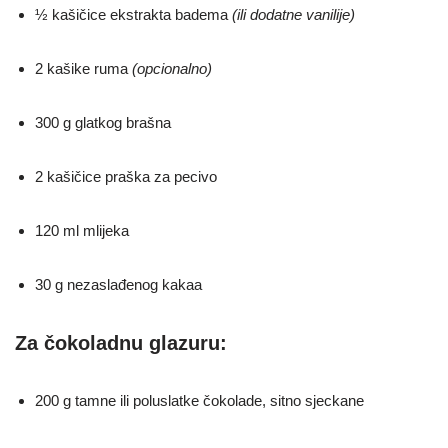
½ kašičice ekstrakta badema
(ili dodatne vanilije)
2 kašike ruma
(opcionalno)
300 g glatkog brašna
2 kašičice praška za pecivo
120 ml mlijeka
30 g nezaslađenog kakaa
Za čokoladnu glazuru:
200 g tamne ili poluslatke čokolade, sitno sjeckane