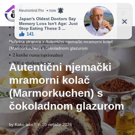
Kako lako?
Skip
Vaš vodič ka jednostavnijem životu!
to
content
Početna stranica
»
Autentični njemački mramorni kolač
(Marmorkuchen) s čokoladnom glazurom
Autentični njemački
mramorni kolač
(Marmorkuchen) s
čokoladnom glazurom
by
Kako lako?
10 veljače 2026