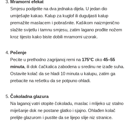
Mramorni efekat
Smjesu podijelite na dva jednaka dijela. U jedan dio
umiješajte kakao. Kalup za kuglof ili duguljasti kalup
premažite maslacem i pobrašnite. Kašikom naizmjenično
slažite svijetlu i tamnu smjesu, zatim lagano prođite nožem
kroz tijesto kako biste dobili mramorni uzorak.
Pečenje
Pecite u prethodno zagrijanoj rerni na
175°C
oko
45–55
minuta
, ili dok čačkalica zabodena u sredinu ne izađe suha.
Ostavite kolač da se hladi 10 minuta u kalupu, zatim ga
prebacite na rešetku da se potpuno ohladi.
Čokoladna glazura
Na laganoj vatri otopite čokoladu, maslac i mlijeko uz stalno
miješanje dok ne postane glatko i sjajno. Ohlađen kolač
prelijte glazurom i pustite da se lijepo slije niz stranice.