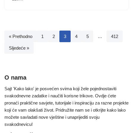
« Prethodno
1
2
3
4
5
…
412
Sljedeće »
O nama
Sajt 'Kako lako' je posvećen svima koji žele pojednostaviti
svakodnevne zadatke i naučiti korisne trikove. Ovdje ćete
pronaći praktične savjete, tutorijale i inspiraciju za razne projekte
koji će vam olakšati život. Pridružite nam se i otkrijte kako lako
možete savladati nove vještine i unaprijediti svoju
svakodnevicu!