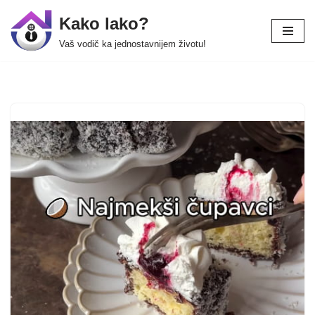
Kako lako?
Skip
Vaš vodič ka jednostavnijem životu!
to
content