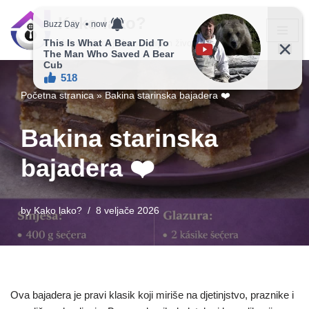
Kako lako?
Skip
Vaš vodič ka jednostavnijem životu!
to
content
Početna stranica
»
Bakina starinska bajadera ❤️
Bakina starinska
bajadera ❤️
by
Kako lako?
8 veljače 2026
Ova bajadera je pravi klasik koji miriše na djetinjstvo, praznike i