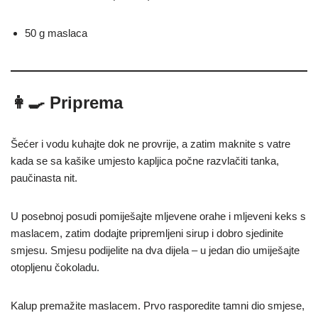
50 g maslaca
👩‍🍳 Priprema
Šećer i vodu kuhajte dok ne provrije, a zatim maknite s vatre
kada se sa kašike umjesto kapljica počne razvlačiti tanka,
paučinasta nit.
U posebnoj posudi pomiješajte mljevene orahe i mljeveni keks s
maslacem, zatim dodajte pripremljeni sirup i dobro sjedinite
smjesu. Smjesu podijelite na dva dijela – u jedan dio umiješajte
otopljenu čokoladu.
Kalup premažite maslacem. Prvo rasporedite tamni dio smjese,