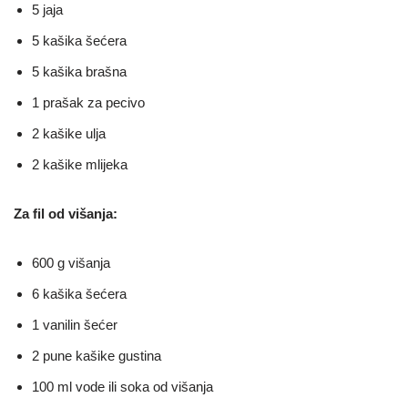
5 jaja
5 kašika šećera
5 kašika brašna
1 prašak za pecivo
2 kašike ulja
2 kašike mlijeka
Za fil od višanja:
600 g višanja
6 kašika šećera
1 vanilin šećer
2 pune kašike gustina
100 ml vode ili soka od višanja