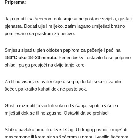
Priprema:
Jaja umutiti sa šećerom dok smjesa ne postane svijetla, gusta i
pjenasta. Dodati ulje i mlijeko, zatim lagano umiješati brašno
pomiješano sa praškom za pecivo.
Smjesu sipati u pleh obložen papirom za pečenje i peći na
180°C oko 18–20 minuta
. Pečen biskvit ostaviti da se potpuno
ohladi, pa ga presjeći na dvije tanje kore.
Za fil od višanja staviti višnje u šerpu, dodati šećer i vanilin
šećer, pa kratko kuhati dok ne puste sok.
Gustin razmutiti u vodi ili soku od višanja, sipati u višnje i
miješati dok se fil ne zgusne. Ostaviti da se prohladi.
Slatku pavlaku umutiti u čvrst šlag. U drugoj posudi izmiješati
mascarpone ili krem sir sa šećerom u prahu i vanilin šećerom,