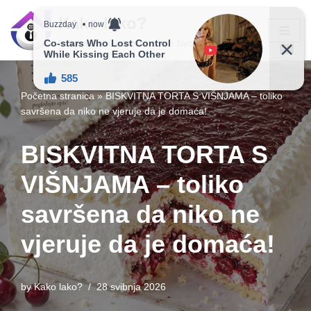
Kako lako?
Skip
Vaš vodič ka jednostavnijem životu!
to
content
Početna stranica
»
BISKVITNA TORTA S VIŠNJAMA – toliko
savršena da niko ne vjeruje da je domaća!
BISKVITNA TORTA S
VIŠNJAMA – toliko
savršena da niko ne
vjeruje da je domaća!
by
Kako lako?
28 svibnja 2026