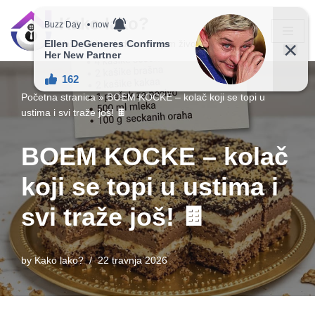
Kako lako?
Skip
Vaš vodič ka jednostavnijem životu!
to
content
Početna stranica
»
BOEM KOCKE – kolač koji se topi u
ustima i svi traže još! 🍫
BOEM KOCKE – kolač
koji se topi u ustima i
svi traže još! 🍫
by
Kako lako?
22 travnja 2026