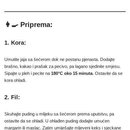
👩‍🍳 Priprema:
1. Kora:
Umutite jaja sa šećerom dok ne postanu pjenasta. Dodajte
brašno, kakao i prašak za pecivo, pa lagano sjedinite smjesu.
Sipajte u pleh i pecite na
180°C oko 15 minuta
. Ostavite da se
kora ohladi.
2. Fil:
Skuhajte puding u mlijeku sa šećerom prema uputstvu, pa
ostavite da se ohladi. U ohlađen puding dodajte umućen
margarin ili maslac. Zatim umiješajte mljeveni keks i sjeckane