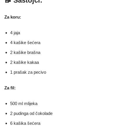
📝 Sastojci:
Za koru:
4 jaja
4 kašike šećera
2 kašike brašna
2 kašike kakaa
1 prašak za pecivo
Za fil:
500 ml mlijeka
2 pudinga od čokolade
6 kašika šećera