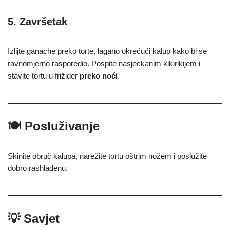
5. Završetak
Izlijte ganache preko torte, lagano okrećući kalup kako bi se
ravnomjerno rasporedio. Pospite nasjeckanim kikirikijem i
stavite tortu u frižider
preko noći
.
🍽️ Posluživanje
Skinite obruč kalupa, narežite tortu oštrim nožem i poslužite
dobro rashlađenu.
💡 Savjet