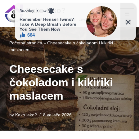
Kako lako?
Skip
Vaš vodič ka jednostavnijem životu!
to
content
Početna stranica
»
Cheesecake s čokoladom i kikiriki
maslacem
Cheesecake s
čokoladom i kikiriki
maslacem
by
Kako lako?
8 veljače 2026