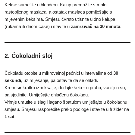
Kekse sameljite u blenderu. Kalup premažite s malo
rastopljenog maslaca, a ostatak maslaca pomiješajte s
mljevenim keksima. Smjesu čvrsto utisnite u dno kalupa
(rukama ili dnom čaše) i stavite u
zamrzivač na 30 minuta
.
2. Čokoladni sloj
Čokoladu otopite u mikrovalnoj pećnici u intervalima od
30
sekundi
, uz miješanje, pa ostavite da se ohladi.
Krem sir kratko izmiksajte, dodajte šećer u prahu, vaniliju i so,
pa sjedinite. Umiješajte ohlađenu čokoladu.
Vrhnje umutite u šlag i lagano špatulom umiješajte u čokoladnu
smjesu. Smjesu rasporedite preko podloge i stavite u frižider na
1 sat
.