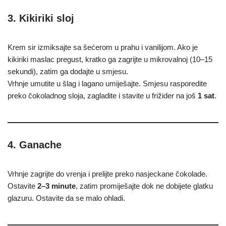
3. Kikiriki sloj
Krem sir izmiksajte sa šećerom u prahu i vanilijom. Ako je
kikiriki maslac pregust, kratko ga zagrijte u mikrovalnoj (10–15
sekundi), zatim ga dodajte u smjesu.
Vrhnje umutite u šlag i lagano umiješajte. Smjesu rasporedite
preko čokoladnog sloja, zagladite i stavite u frižider na još
1 sat
.
4. Ganache
Vrhnje zagrijte do vrenja i prelijte preko nasjeckane čokolade.
Ostavite
2–3 minute
, zatim promiješajte dok ne dobijete glatku
glazuru. Ostavite da se malo ohladi.