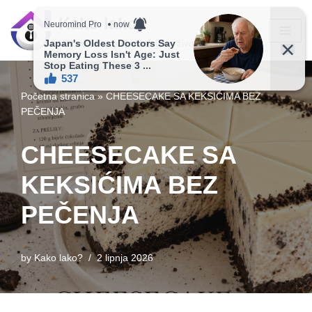
Kako lako?
Skip
Vaš vodič ka jednostavnijem životu!
to
content
Početna stranica
»
CHEESECAKE SA KEKSIĆIMA BEZ
PEČENJA
CHEESECAKE SA
KEKSIĆIMA BEZ
PEČENJA
by
Kako lako?
2 lipnja 2026