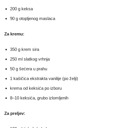
200 g keksa
90 g otopljenog maslaca
Za kremu:
350 g krem sira
250 ml slatkog vrhnja
50 g šećera u prahu
1 kašičica ekstrakta vanilije (po želji)
krema od keksića po izboru
8–10 keksića, grubo izlomljenih
Za preljev: