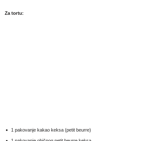
Za tortu:
1 pakovanje kakao keksa (petit beurre)
1 pakovanje običnog petit beurre keksa