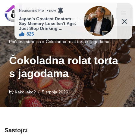
Kako lako?
Skip
Vaš vodič ka jednostavnijem životu!
to
content
Početna stranica
»
Čokoladna rolat torta s jagodama
Čokoladna rolat torta
s jagodama
by
Kako lako?
5 srpnja 2026
Sastojci