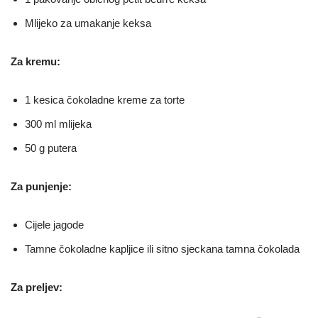
Mlijeko za umakanje keksa
Za kremu:
1 kesica čokoladne kreme za torte
300 ml mlijeka
50 g putera
Za punjenje:
Cijele jagode
Tamne čokoladne kapljice ili sitno sjeckana tamna čokolada
Za preljev: