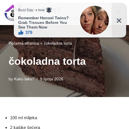
Kako lako?
Skip
Vaš vodič ka jednostavnijem životu!
to
content
Početna stranica
»
čokoladna torta
čokoladna torta
by
Kako lako?
9 lipnja 2026
100 ml mlijeka
2 kašike šećera