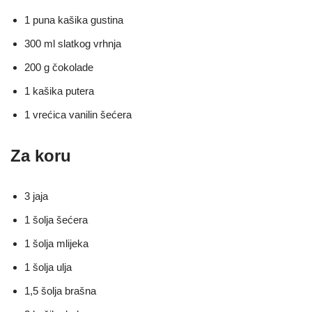
1 puna kašika gustina
300 ml slatkog vrhnja
200 g čokolade
1 kašika putera
1 vrećica vanilin šećera
Za koru
3 jaja
1 šolja šećera
1 šolja mlijeka
1 šolja ulja
1,5 šolja brašna