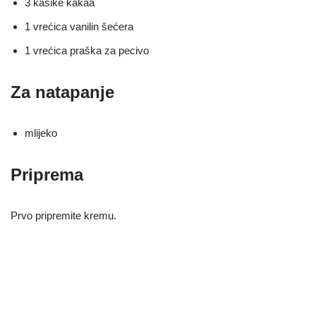
3 kašike kakaa
1 vrećica vanilin šećera
1 vrećica praška za pecivo
Za natapanje
mlijeko
Priprema
Prvo pripremite kremu.