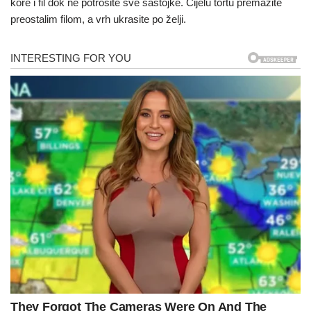
kore i fil dok ne potrošite sve sastojke. Cijelu tortu premažite
preostalim filom, a vrh ukrasite po želji.