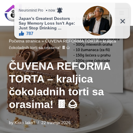
Kako lako?
Skip
Vaš vodič ka jednostavnijem životu!
to
content
Početna stranica
»
ČUVENA REFORMA TORTA – kraljica
čokoladnih torti sa orasima! 🍫🌰
ČUVENA REFORMA
TORTA – kraljica
čokoladnih torti sa
orasima! 🍫🌰
by
Kako lako?
22 travnja 2026