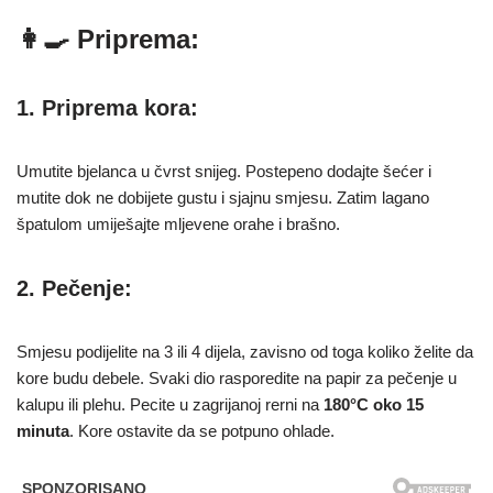
👩‍🍳 Priprema:
1. Priprema kora:
Umutite bjelanca u čvrst snijeg. Postepeno dodajte šećer i
mutite dok ne dobijete gustu i sjajnu smjesu. Zatim lagano
špatulom umiješajte mljevene orahe i brašno.
2. Pečenje:
Smjesu podijelite na 3 ili 4 dijela, zavisno od toga koliko želite da
kore budu debele. Svaki dio rasporedite na papir za pečenje u
kalupu ili plehu. Pecite u zagrijanoj rerni na
180°C oko 15
minuta
. Kore ostavite da se potpuno ohlade.