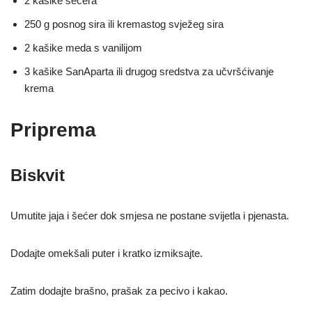
2 kašike šećera
250 g posnog sira ili kremastog svježeg sira
2 kašike meda s vanilijom
3 kašike SanAparta ili drugog sredstva za učvršćivanje
krema
Priprema
Biskvit
Umutite jaja i šećer dok smjesa ne postane svijetla i pjenasta.
Dodajte omekšali puter i kratko izmiksajte.
Zatim dodajte brašno, prašak za pecivo i kakao.