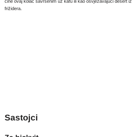
čine ovaj kolač savršenim uz kafu ili kao osvježavajući desert iz
frižidera.
Sastojci