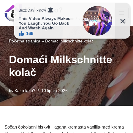
Kako lako?
Skip
Vaš vodič ka jednostavnijem životu!
to
content
Početna stranica
»
Domaći Milkschnitte kolač
Domaći Milkschnitte
kolač
by
Kako lako?
10 lipnja 2026
Sočan čokoladni biskvit i lagana kremasta vanilija-med krema