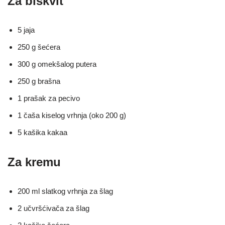
Za biskvit
5 jaja
250 g šećera
300 g omekšalog putera
250 g brašna
1 prašak za pecivo
1 čaša kiselog vrhnja (oko 200 g)
5 kašika kakaa
Za kremu
200 ml slatkog vrhnja za šlag
2 učvršćivača za šlag