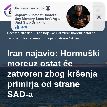
Kako lako?
Skip
Vaš vodič ka jednostavnijem životu!
to
content
Početna stranica
»
Iran najavio: Hormuški moreuz ostat će
zatvoren zbog kršenja primirja od strane SAD-a
Iran najavio: Hormuški
moreuz ostat će
zatvoren zbog kršenja
primirja od strane
SAD-a