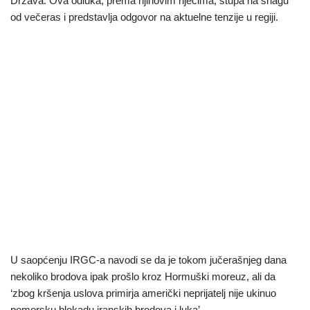
Država. Ova odluka, prema njihovim riječima, stupa na snagu
od večeras i predstavlja odgovor na aktuelne tenzije u regiji.
U saopćenju IRGC-a navodi se da je tokom jučerašnjeg dana
nekoliko brodova ipak prošlo kroz Hormuški moreuz, ali da
‘zbog kršenja uslova primirja američki neprijatelj nije ukinuo
pomorsku blokadu iranskih brodova i luka’.