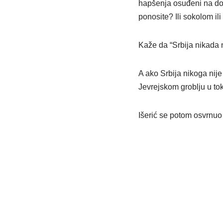
hapšenja osuđeni na dož
ponosite? Ili sokolom il
Kaže da “Srbija nikada n
A ako Srbija nikoga nije
Jevrejskom groblju u to
Išerić se potom osvrnuo 