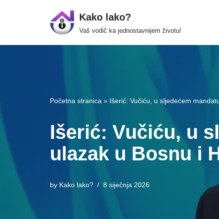
Kako lako?
Skip
Vaš vodič ka jednostavnijem životu!
to
content
Početna stranica
»
Išerić: Vučiću, u sljedećem mandat
Išerić: Vučiću, u
ulazak u Bosnu i 
by
Kako lako?
8 siječnja 2026