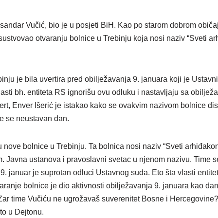
ksandar Vučić, bio je u posjeti BiH. Kao po starom dobrom običa
risustvovao otvaranju bolnice u Trebinju koja nosi naziv “Sveti a
inju je bila uvertira pred obilježavanja 9. januara koji je Ustavn
asti bh. entiteta RS ignorišu ovu odluku i nastavljaju sa obilj
t, Enver Išerić je istakao kako se ovakvim nazivom bolnice disk
še se neustavan dan.
u nove bolnice u Trebinju. Ta bolnica nosi naziv “Sveti arhiđakon 
. Javna ustanova i pravoslavni svetac u njenom nazivu. Time se 
A 9. januar je suprotan odluci Ustavnog suda. Eto šta vlasti entit
aranje bolnice je dio aktivnosti obilježavanja 9. januara kao dan
ar time Vučiću ne ugrožavaš suverenitet Bosne i Hercegovine? A 
to u Dejtonu.