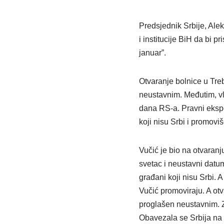
Predsjednik Srbije, Ale
i institucije BiH da bi p
januar”.
Otvaranje bolnice u Treb
neustavnim. Međutim, vl
dana RS-a. Pravni eksper
koji nisu Srbi i promovi
Vučić je bio na otvaranj
svetac i neustavni datum
građani koji nisu Srbi. 
Vučić promoviraju. A otv
proglašen neustavnim. Z
Obavezala se Srbija na 