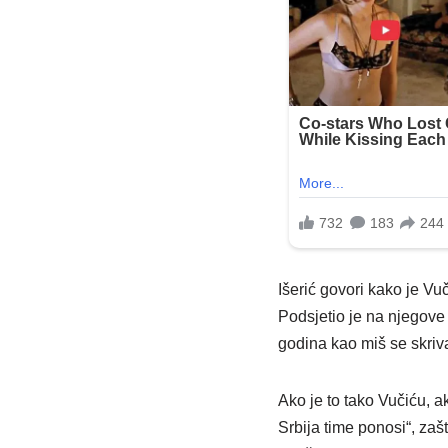
Išerić govori kako je Vuč
Podsjetio je na njegove 
godina kao miš se skriva
Ako je to tako Vučiću, a
Srbija time ponosi“, zaš