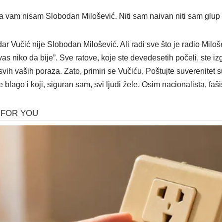
Ja vam nisam Slobodan Milošević. Niti sam naivan niti sam glup
ar Vučić nije Slobodan Milošević. Ali radi sve što je radio Mil
s niko da bije”. Sve ratove, koje ste devedesetih počeli, ste izg
svih vaših poraza. Zato, primiri se Vučiću. Poštujte suverenitet 
e blago i koji, siguran sam, svi ljudi žele. Osim nacionalista, faši