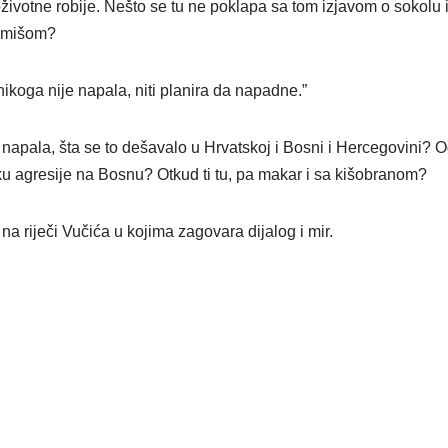
ivotne robije. Nešto se tu ne poklapa sa tom izjavom o sokolu i
i mišom?
ikoga nije napala, niti planira da napadne.”
 napala, šta se to dešavalo u Hrvatskoj i Bosni i Hercegovini? O
ku agresije na Bosnu? Otkud ti tu, pa makar i sa kišobranom?
na riječi Vučića u kojima zagovara dijalog i mir.