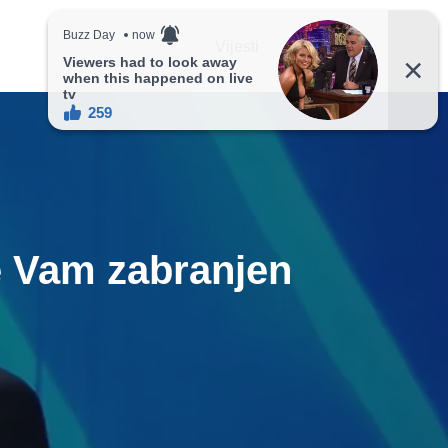
Vijesti
Recepti
će Vam zabranjen