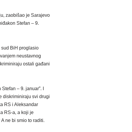
ju, zaobišao je Sarajevo
rhiđakon Stefan – 9.
i sud BiH proglasio
ežavanjem neustavnog
riminiraju ostali gađani
Stefan – 9. januar”. I
diskriminiraju svi drugi
eta RS i Aleksandar
a RS-a, a koji je
ne bi smio to raditi.