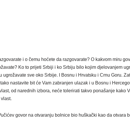
razgovarate i o čemu hoćete da razgovarate? O kakvom miru gov
avate? Ko to prijeti Srbiji i ko Srbiju bilo kojim djelovanjem u
iću ugrožavate sve oko Srbije. I Bosnu i Hrvatsku i Crnu Goru. Z
o tako nastavite bit će Vam zabranjen ulazak i u Bosnu i Hercego
last, od narednih izbora, neće tolerirati takvo ponašanje kako 
vlast.
Vučićev govor na otvaranju bolnice bio huškački kao da otvara b