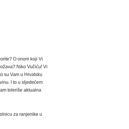
orite? O onom koji Vi
grožava? Niko Vučiću! Vi
ato su Vam u Hrvatsku
vinu. I to u sljedećem
Vam toleriše aktualna
olnicu za ranjenike u