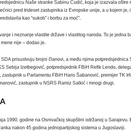
predsjednicu Naše stranke Sabinu Ćudić, koja je izazvala oštre 
ećnici pred trideset zastupnika iz Evropske unije, a u kojem je, 
redstavila kao “sukob” i borbu za moć”.
vanje i neznanje vlastite države i vlastitog naroda. To je jedna b
 mene nije – dodao je.
i SDA prisustvuju brojni članovi, a među njima potpredsjednic
KS Sebija Izetbegović, potpredsjednik FBiH Refik Lendo, dele
 zastupnik u Parlamentu FBiH Haris Šabanović, premijer TK Irfa
manović, zastupnik u NSRS Ramiz Salkić i mnogi drugi.
DA
a 1990. godine na Osnivačkoj skupštini održanoj u Sarajevu. Bi
tranka nakon 45 godina jednopartijskog sistema u Jugoslaviji.