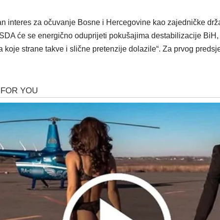
an interes za očuvanje Bosne i Hercegovine kao zajedničke drž
SDA će se energično oduprijeti pokušajima destabilizacije BiH, 
a koje strane takve i slične pretenzije dolazile“. Za prvog preds