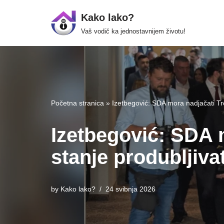
Kako lako?
Skip
Vaš vodič ka jednostavnijem životu!
to
content
Početna stranica
»
Izetbegović: SDA mora nadjačati Tro
Izetbegović: SDA 
stanje produbljivat
by
Kako lako?
24 svibnja 2026