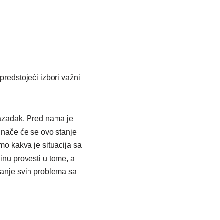
predstojeći izbori važni
nazadak. Pred nama je
inače će se ovo stanje
mo kakva je situacija sa
nu provesti u tome, a
vanje svih problema sa