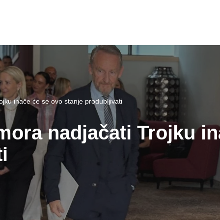
jku inače će se ovo stanje produbljivati
mora nadjačati Trojku i
i