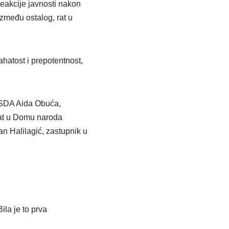
reakcije javnosti nakon
između ostalog, rat u
ahatost i prepotentnost,
a SDA Aida Obuća,
gat u Domu naroda
n Halilagić, zastupnik u
la je to prva