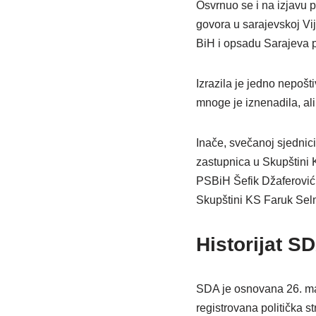
Osvrnuo se i na izjavu 
govora u sarajevskoj Vij
BiH i opsadu Sarajeva p
Izrazila je jedno nepošti
mnoge je iznenadila, ali
Inače, svečanoj sjednic
zastupnica u Skupštini 
PSBiH Šefik Džaferović,
Skupštini KS Faruk Sel
Historijat S
SDA je osnovana 26. maj
registrovana politička s