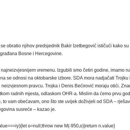
se obratio njihov predsjednik Bakir Izetbegović ističući kako su 
t građana Bosne i Hercegovine.
 najneizvjesnijem vremenu. Izgubili smo četiri godine, imamo 
 ona se odnosi na oktobarske izbore. SDA mora nadjačati Trojku 
 u neizvjesnom pravcu. Trojka i Denis Bećirović moraju otići. Zna
tkom radnih mjesta, odlaskom OHR-a. Mislim da ćemo prvu godi
e, to vam obećavam, ono što ste uvijek doživjeli od SDA – rješa
govina susreće – kazao je.