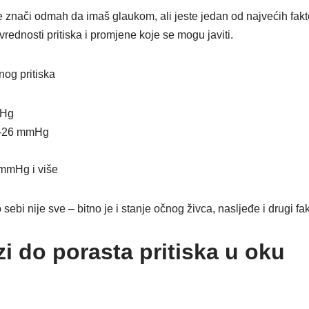
 znači odmah da imaš glaukom, ali jeste jedan od najvećih fakto
vrednosti pritiska i promjene koje se mogu javiti.
nog pritiska
mHg
2-26 mmHg
 mmHg i više
sebi nije sve – bitno je i stanje očnog živca, nasljeđe i drugi fak
i do porasta pritiska u oku