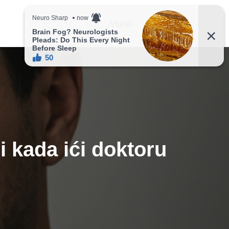
Vijesti
Recepti
 i kada ići doktoru