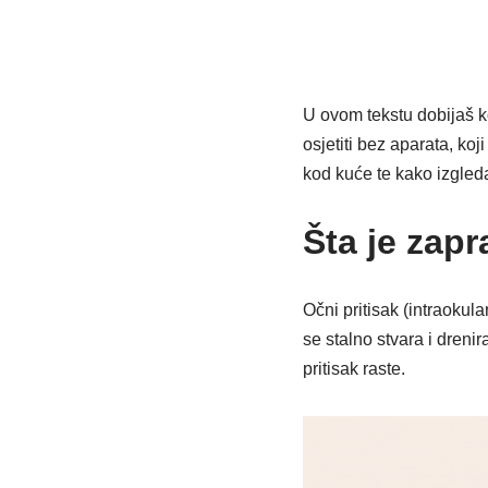
U ovom tekstu dobijaš ko
osjetiti bez aparata, ko
kod kuće te kako izgled
Šta je zapr
Očni pritisak (intraokula
se stalno stvara i dreni
pritisak raste.