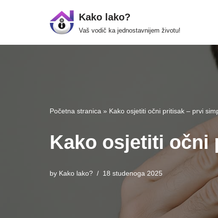
Kako lako?
Skip
Vaš vodič ka jednostavnijem životu!
to
content
Početna stranica
»
Kako osjetiti očni pritisak – prvi si
Kako osjetiti očni 
by
Kako lako?
18 studenoga 2025