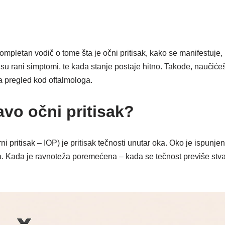
mpletan vodič o tome šta je očni pritisak, kako se manifestuje,
ji su rani simptomi, te kada stanje postaje hitno. Takođe, naučić
a pregled kod oftalmologa.
avo očni pritisak?
rni pritisak – IOP) je pritisak tečnosti unutar oka. Oko je ispunj
ra. Kada je ravnoteža poremećena – kada se tečnost previše stvar