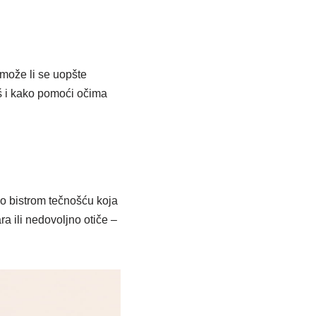
 može li se uopšte
eš i kako pomoći očima
eno bistrom tečnošću koja
a ili nedovoljno otiče –