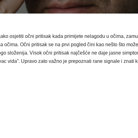
kako osjetiti očni pritisak kada primijete nelagodu u očima, zamu
 očima. Očni pritisak se na prvi pogled čini kao nešto što možeš 
ogo složenija. Visok očni pritisak najčešće ne daje jasne simp
ivac vida”. Upravo zato važno je prepoznati rane signale i znati k