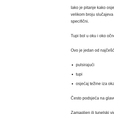
Iako je pitanje kako osje
velikom broju slučajeva 
specifični.
Tupi bol u oku i oko očn
Ovo je jedan od najčešć
pulsirajući
tupi
osjećaj težine iza ok
Često podsjeća na glavo
Zamagljen ili tunelski vi