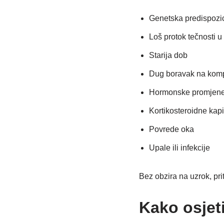
Genetska predispozic
Loš protok tečnosti 
Starija dob
Dug boravak na komp
Hormonske promjen
Kortikosteroidne kapi 
Povrede oka
Upale ili infekcije
Bez obzira na uzrok, pri
Kako osjeti