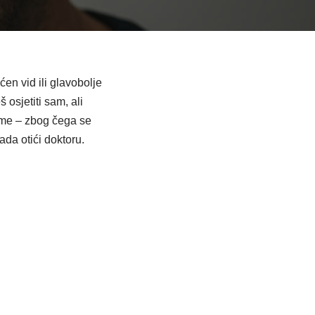
ćen vid ili glavobolje
osjetiti sam, ali
tome – zbog čega se
ada otići doktoru.