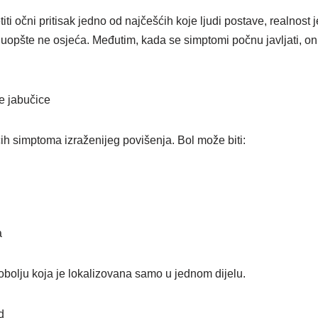
titi očni pritisak jedno od najčešćih koje ljudi postave, realnost j
uopšte ne osjeća. Međutim, kada se simptomi počnu javljati, oni
e jabučice
ih simptoma izraženijeg povišenja. Bol može biti:
a
bolju koja je lokalizovana samo u jednom dijelu.
d