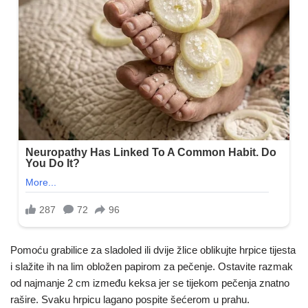
Pomoću grabilice za sladoled ili dvije žlice oblikujte hrpice tijesta
i slažite ih na lim obložen papirom za pečenje. Ostavite razmak
od najmanje 2 cm između keksa jer se tijekom pečenja znatno
rašire. Svaku hrpicu lagano pospite šećerom u prahu.