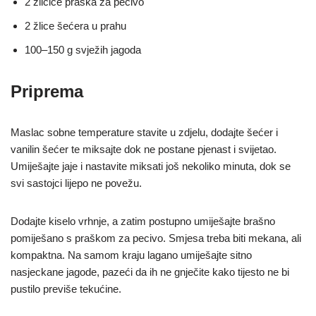
2 žličice praška za pecivo
2 žlice šećera u prahu
100–150 g svježih jagoda
Priprema
Maslac sobne temperature stavite u zdjelu, dodajte šećer i
vanilin šećer te miksajte dok ne postane pjenast i svijetao.
Umiješajte jaje i nastavite miksati još nekoliko minuta, dok se
svi sastojci lijepo ne povežu.
Dodajte kiselo vrhnje, a zatim postupno umiješajte brašno
pomiješano s praškom za pecivo. Smjesa treba biti mekana, ali
kompaktna. Na samom kraju lagano umiješajte sitno
nasjeckane jagode, pazeći da ih ne gnječite kako tijesto ne bi
pustilo previše tekućine.