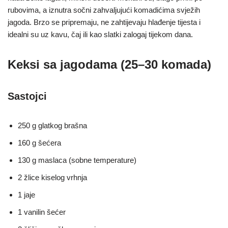
rubovima, a iznutra sočni zahvaljujući komadićima svježih
jagoda. Brzo se pripremaju, ne zahtijevaju hlađenje tijesta i
idealni su uz kavu, čaj ili kao slatki zalogaj tijekom dana.
Keksi sa jagodama (25–30 komada)
Sastojci
250 g glatkog brašna
160 g šećera
130 g maslaca (sobne temperature)
2 žlice kiselog vrhnja
1 jaje
1 vanilin šećer