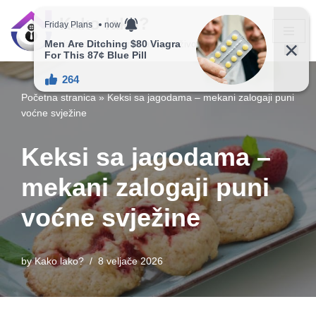
Kako lako?
Skip
Vaš vodič ka jednostavnijem životu!
to
content
Početna stranica
»
Keksi sa jagodama – mekani zalogaji puni
voćne svježine
Keksi sa jagodama –
mekani zalogaji puni
voćne svježine
by
Kako lako?
8 veljače 2026