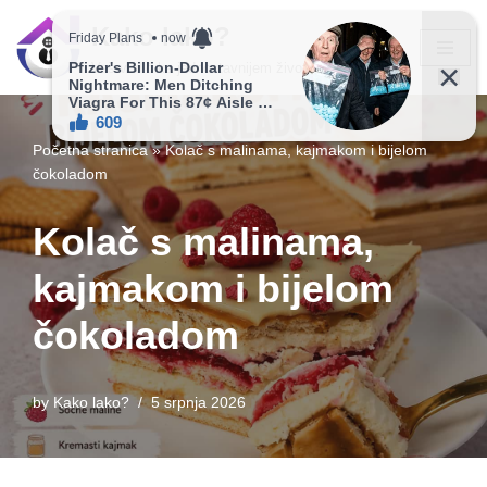
Kako lako?
Skip
Vaš vodič ka jednostavnijem životu!
to
content
Početna stranica
»
Kolač s malinama, kajmakom i bijelom
čokoladom
Kolač s malinama,
kajmakom i bijelom
čokoladom
by
Kako lako?
5 srpnja 2026