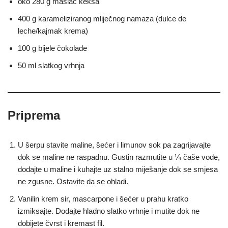
oko 280 g maslac keksa
400 g karameliziranog mliječnog namaza (dulce de
leche/kajmak krema)
100 g bijele čokolade
50 ml slatkog vrhnja
Priprema
U šerpu stavite maline, šećer i limunov sok pa zagrijavajte
dok se maline ne raspadnu. Gustin razmutite u ¼ čaše vode,
dodajte u maline i kuhajte uz stalno miješanje dok se smjesa
ne zgusne. Ostavite da se ohladi.
Vanilin krem sir, mascarpone i šećer u prahu kratko
izmiksajte. Dodajte hladno slatko vrhnje i mutite dok ne
dobijete čvrst i kremast fil.