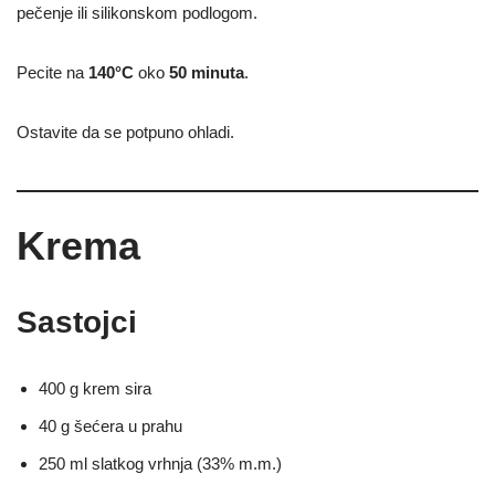
pečenje ili silikonskom podlogom.
Pecite na
140°C
oko
50 minuta
.
Ostavite da se potpuno ohladi.
Krema
Sastojci
400 g krem sira
40 g šećera u prahu
250 ml slatkog vrhnja (33% m.m.)