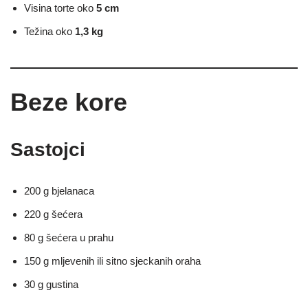
Visina torte oko
5 cm
Težina oko
1,3 kg
Beze kore
Sastojci
200 g bjelanaca
220 g šećera
80 g šećera u prahu
150 g mljevenih ili sitno sjeckanih oraha
30 g gustina