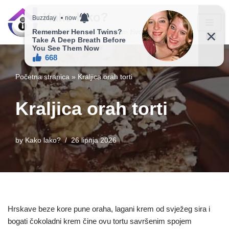
Kako lako?
Skip
Vaš vodič ka jednostavnijem životu!
to
content
Početna stranica
»
Kraljica orah torti
Kraljica orah torti
by
Kako lako?
26 lipnja 2026
Hrskave beze kore pune oraha, lagani krem od svježeg sira i
bogati čokoladni krem čine ovu tortu savršenim spojem