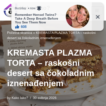
Kako lako?
Skip
Vaš vodič ka jednostavnijem životu!
to
content
Početna stranica
»
KREMASTA PLAZMA TORTA – raskošni
desert sa čokoladnim iznenađenjem
KREMASTA PLAZMA
TORTA – raskošni
desert sa čokoladnim
iznenađenjem
by
Kako lako?
30 svibnja 2026