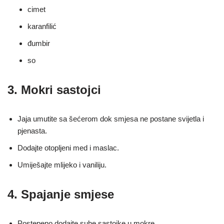
cimet
karanfilić
đumbir
so
3. Mokri sastojci
Jaja umutite sa šećerom dok smjesa ne postane svijetla i
pjenasta.
Dodajte otopljeni med i maslac.
Umiješajte mlijeko i vaniliju.
4. Spajanje smjese
Postepeno dodajte suhe sastojke u mokre.