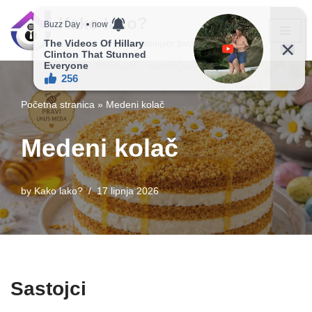
Kako lako?
Skip
Vaš vodič ka jednostavnijem životu!
to
content
Početna stranica
»
Medeni kolač
Medeni kolač
by
Kako lako?
17 lipnja 2026
Sastojci