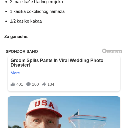
2 male čaše hladnog mlijeka
1 kašika čokoladnog namaza
1/2 kašike kakaa
Za ganache: