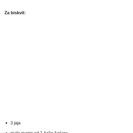
Za biskvit:
3 jaja
malo manje od 1 čaše šećera