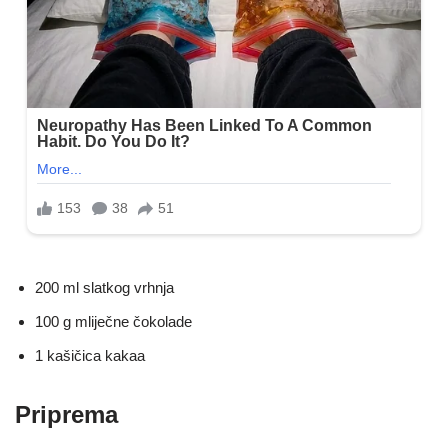
200 ml slatkog vrhnja
100 g mliječne čokolade
1 kašičica kakaa
Priprema