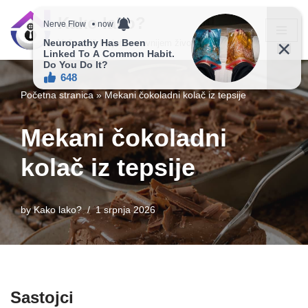
Kako lako?
Skip
Vaš vodič ka jednostavnijem životu!
to
content
Početna stranica
»
Mekani čokoladni kolač iz tepsije
Mekani čokoladni
kolač iz tepsije
by
Kako lako?
1 srpnja 2026
Sastojci