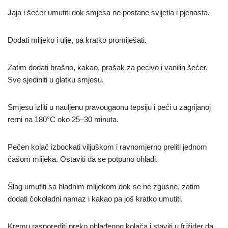
Jaja i šećer umutiti dok smjesa ne postane svijetla i pjenasta.
Dodati mlijeko i ulje, pa kratko promiješati.
Zatim dodati brašno, kakao, prašak za pecivo i vanilin šećer.
Sve sjediniti u glatku smjesu.
Smjesu izliti u nauljenu pravougaonu tepsiju i peći u zagrijanoj
rerni na 180°C oko 25–30 minuta.
Pečen kolač izbockati viljuškom i ravnomjerno preliti jednom
čašom mlijeka. Ostaviti da se potpuno ohladi.
Šlag umutiti sa hladnim mlijekom dok se ne zgusne, zatim
dodati čokoladni namaz i kakao pa još kratko umutiti.
Kremu rasporediti preko ohlađenog kolača i staviti u frižider da