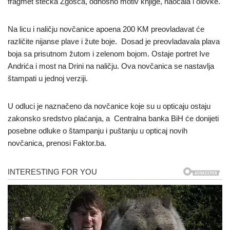
fragmet stećka Zgošća, odnosno motiv knjige, naočala i olovke.
Na licu i naličju novčanice apoena 200 KM preovladavat će
različite nijanse plave i žute boje. Dosad je preovladavala plava
boja sa prisutnom žutom i zelenom bojom. Ostaje portret Ive
Andrića i most na Drini na naličju. Ova novčanica se nastavlja
štampati u jednoj verziji.
U odluci je naznačeno da novčanice koje su u opticaju ostaju
zakonsko sredstvo plaćanja, a Centralna banka BiH će donijeti
posebne odluke o štampanju i puštanju u opticaj novih
novčanica, prenosi Faktor.ba.