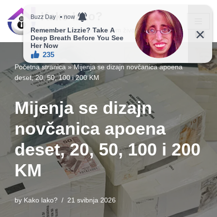
Kako lako?
Skip
Vaš vodič ka jednostavnijem životu!
to
content
Početna stranica
»
Mijenja se dizajn novčanica apoena
deset, 20, 50, 100 i 200 KM
Mijenja se dizajn
novčanica apoena
deset, 20, 50, 100 i 200
KM
by
Kako lako?
21 svibnja 2026