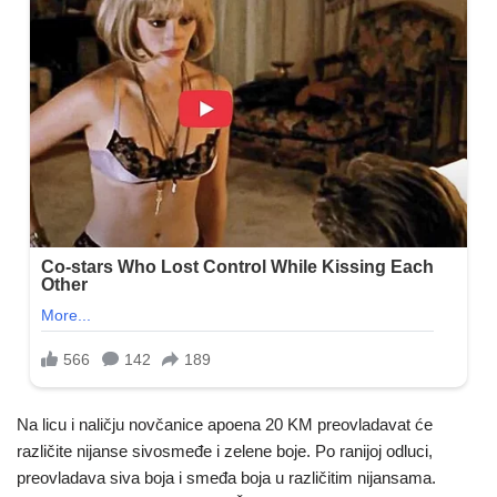
Na licu i naličju novčanice apoena 20 KM preovladavat će
različite nijanse sivosmeđe i zelene boje. Po ranijoj odluci,
preovladava siva boja i smeđa boja u različitim nijansama.