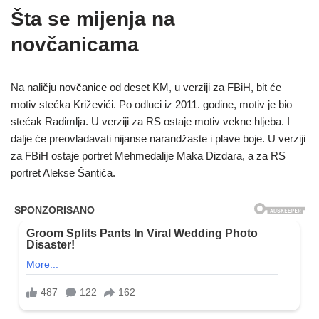
Šta se mijenja na
novčanicama
Na naličju novčanice od deset KM, u verziji za FBiH, bit će
motiv stećka Križevići. Po odluci iz 2011. godine, motiv je bio
stećak Radimlja. U verziji za RS ostaje motiv vekne hljeba. I
dalje će preovladavati nijanse narandžaste i plave boje. U verziji
za FBiH ostaje portret Mehmedalije Maka Dizdara, a za RS
portret Alekse Šantića.