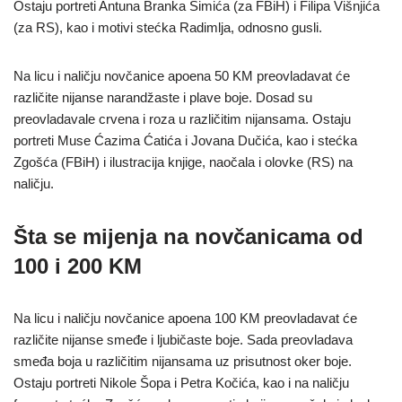
Ostaju portreti Antuna Branka Šimića (za FBiH) i Filipa Višnjića
(za RS), kao i motivi stećka Radimlja, odnosno gusli.
Na licu i naličju novčanice apoena 50 KM preovladavat će
različite nijanse narandžaste i plave boje. Dosad su
preovladavale crvena i roza u različitim nijansama. Ostaju
portreti Muse Ćazima Ćatića i Jovana Dučića, kao i stećka
Zgošća (FBiH) i ilustracija knjige, naočala i olovke (RS) na
naličju.
Šta se mijenja na novčanicama od
100 i 200 KM
Na licu i naličju novčanice apoena 100 KM preovladavat će
različite nijanse smeđe i ljubičaste boje. Sada preovladava
smeđa boja u različitim nijansama uz prisutnost oker boje.
Ostaju portreti Nikole Šopa i Petra Kočića, kao i na naličju