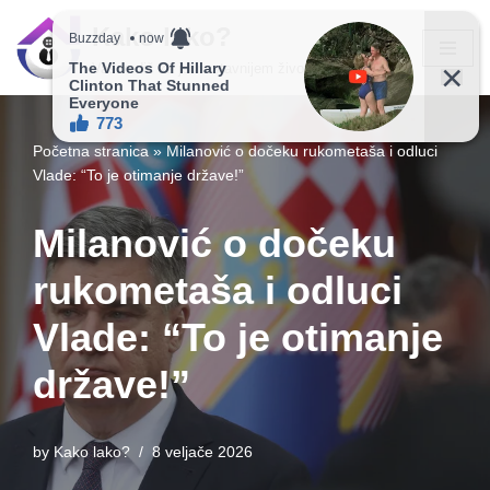
Kako lako?
Skip
Vaš vodič ka jednostavnijem životu!
to
content
Početna stranica
»
Milanović o dočeku rukometaša i odluci
Vlade: “To je otimanje države!”
Milanović o dočeku
rukometaša i odluci
Vlade: “To je otimanje
države!”
by
Kako lako?
8 veljače 2026