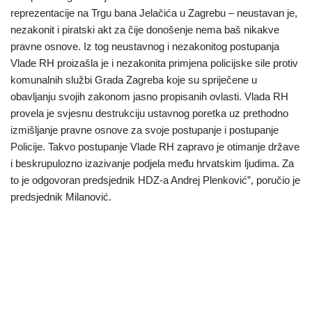
reprezentacije na Trgu bana Jelačića u Zagrebu – neustavan je,
nezakonit i piratski akt za čije donošenje nema baš nikakve
pravne osnove. Iz tog neustavnog i nezakonitog postupanja
Vlade RH proizašla je i nezakonita primjena policijske sile protiv
komunalnih službi Grada Zagreba koje su spriječene u
obavljanju svojih zakonom jasno propisanih ovlasti. Vlada RH
provela je svjesnu destrukciju ustavnog poretka uz prethodno
izmišljanje pravne osnove za svoje postupanje i postupanje
Policije. Takvo postupanje Vlade RH zapravo je otimanje države
i beskrupulozno izazivanje podjela među hrvatskim ljudima. Za
to je odgovoran predsjednik HDZ-a Andrej Plenković”, poručio je
predsjednik Milanović.