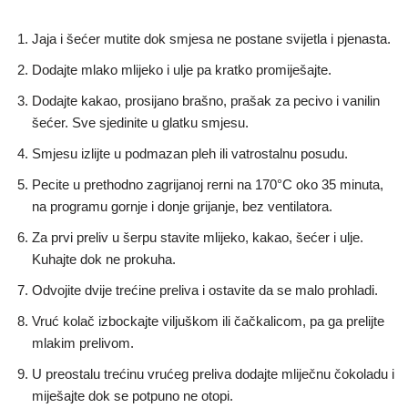
Jaja i šećer mutite dok smjesa ne postane svijetla i pjenasta.
Dodajte mlako mlijeko i ulje pa kratko promiješajte.
Dodajte kakao, prosijano brašno, prašak za pecivo i vanilin
šećer. Sve sjedinite u glatku smjesu.
Smjesu izlijte u podmazan pleh ili vatrostalnu posudu.
Pecite u prethodno zagrijanoj rerni na 170°C oko 35 minuta,
na programu gornje i donje grijanje, bez ventilatora.
Za prvi preliv u šerpu stavite mlijeko, kakao, šećer i ulje.
Kuhajte dok ne prokuha.
Odvojite dvije trećine preliva i ostavite da se malo prohladi.
Vruć kolač izbockajte viljuškom ili čačkalicom, pa ga prelijte
mlakim prelivom.
U preostalu trećinu vrućeg preliva dodajte mliječnu čokoladu i
miješajte dok se potpuno ne otopi.