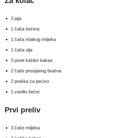
Za kolač
3 jaja
1 čaša šećera
1 čaša mlakog mlijeka
1 čaša ulja
3 pune kašike kakaa
2 čaše prosijanog brašna
2 praška za pecivo
1 vanilin šećer
Prvi preliv
3 čaše mlijeka