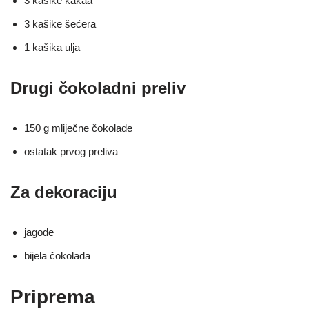
3 kašike kakaa
3 kašike šećera
1 kašika ulja
Drugi čokoladni preliv
150 g mliječne čokolade
ostatak prvog preliva
Za dekoraciju
jagode
bijela čokolada
Priprema