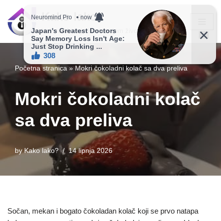
Kako lako?
Skip
Vaš vodič ka jednostavnijem životu!
to
content
Početna stranica
»
Mokri čokoladni kolač sa dva preliva
Mokri čokoladni kolač
sa dva preliva
by
Kako lako?
14 lipnja 2026
Sočan, mekan i bogato čokoladan kolač koji se prvo natapa