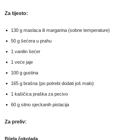
Za tijesto:
130 g maslaca ili margarina (sobne temperature)
50 g šećera u prahu
1 vanilin šećer
1 veće jaje
100 g gustina
165 g brašna (po potrebi dodati još malo)
1 kašičica praška za pecivo
60 g sitno sjeckanih pistacija
Za preliv:
Bijela čokolada