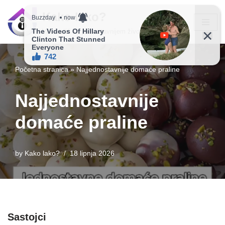
Kako lako?
Skip
Vaš vodič ka jednostavnijem životu!
to
content
Početna stranica
»
Najjednostavnije domaće praline
Najjednostavnije
domaće praline
by
Kako lako?
18 lipnja 2026
Sastojci