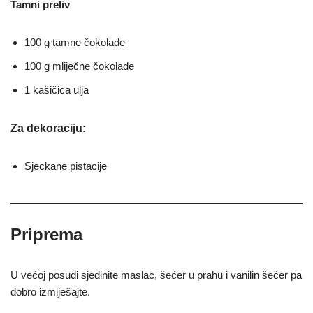
Tamni preliv
100 g tamne čokolade
100 g mliječne čokolade
1 kašičica ulja
Za dekoraciju:
Sjeckane pistacije
Priprema
U većoj posudi sjedinite maslac, šećer u prahu i vanilin šećer pa
dobro izmiješajte.