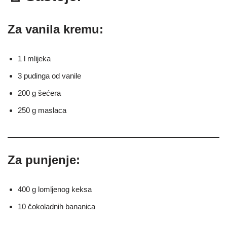
Za vanila kremu:
1 l mlijeka
3 pudinga od vanile
200 g šećera
250 g maslaca
Za punjenje:
400 g lomljenog keksa
10 čokoladnih bananica