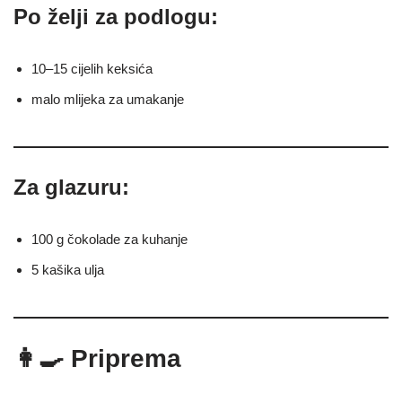
Po želji za podlogu:
10–15 cijelih keksića
malo mlijeka za umakanje
Za glazuru:
100 g čokolade za kuhanje
5 kašika ulja
👩‍🍳 Priprema