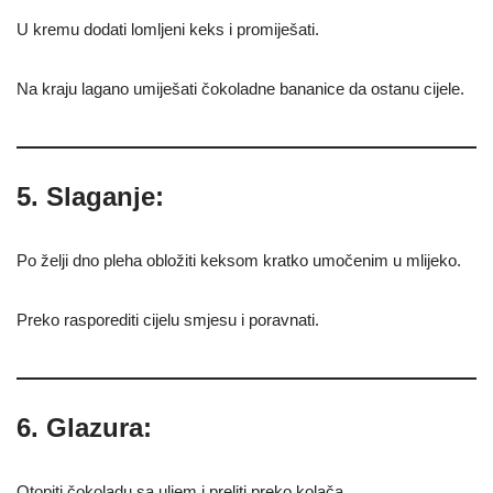
U kremu dodati lomljeni keks i promiješati.
Na kraju lagano umiješati čokoladne bananice da ostanu cijele.
5. Slaganje:
Po želji dno pleha obložiti keksom kratko umočenim u mlijeko.
Preko rasporediti cijelu smjesu i poravnati.
6. Glazura:
Otopiti čokoladu sa uljem i preliti preko kolača.