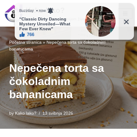
Kako lako?
Skip
Vaš vodič ka jednostavnijem životu!
to
content
Početna stranica
»
Nepečena torta sa čokoladnim
bananicama
Nepečena torta sa
čokoladnim
bananicama
by
Kako lako?
13 svibnja 2026