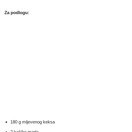
Za podlogu:
180 g mljevenog keksa
2 kašike meda