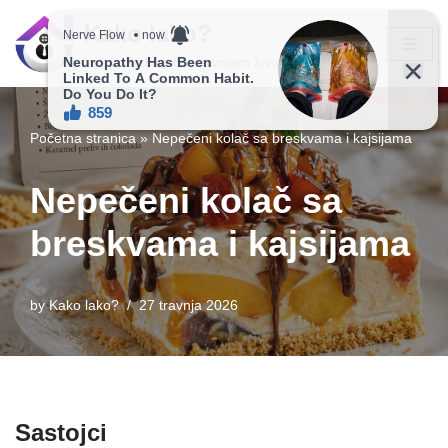
Kako lako?
Skip
Vaš vodič ka jednostavnijem životu!
to
content
Početna stranica
»
Nepečeni kolač sa breskvama i kajsijama
Nepečeni kolač sa
breskvama i kajsijama
by
Kako lako?
27 travnja 2026
Sastojci