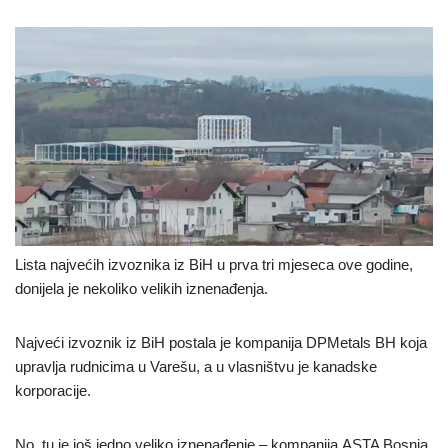
Lista najvećih izvoznika iz BiH u prva tri mjeseca ove godine,
donijela je nekoliko velikih iznenađenja.
Najveći izvoznik iz BiH postala je kompanija DPMetals BH koja
upravlja rudnicima u Varešu, a u vlasništvu je kanadske
korporacije.
No, tu je još jedno veliko iznenađenje – kompanija ASTA Bosnia