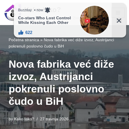
Kako lako?
Skip
Vaš vodič ka jednostavnijem životu!
to
content
Početna stranica
»
Nova fabrika već diže izvoz, Austrijanci
pokrenuli poslovno čudo u BiH
Nova fabrika već diže
izvoz, Austrijanci
pokrenuli poslovno
čudo u BiH
by
Kako lako?
27 travnja 2026