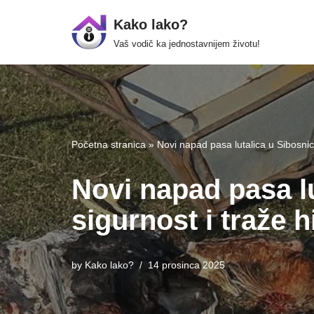
Kako lako?
Skip
Vaš vodič ka jednostavnijem životu!
to
content
Početna stranica
»
Novi napad pasa lutalica u Sibosnici
Novi napad pasa lu
sigurnost i traže h
by
Kako lako?
14 prosinca 2025