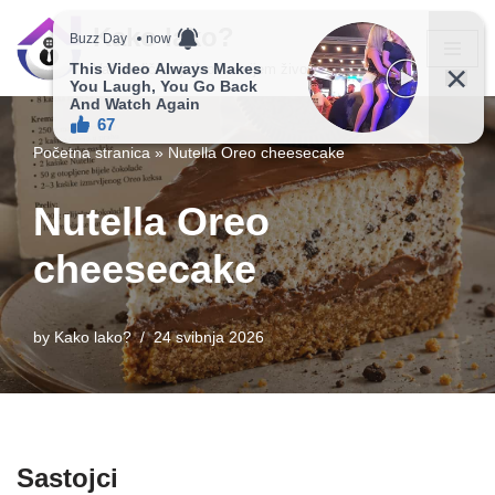
Kako lako?
Skip
Vaš vodič ka jednostavnijem životu!
to
content
Početna stranica
»
Nutella Oreo cheesecake
Nutella Oreo
cheesecake
by
Kako lako?
24 svibnja 2026
Sastojci