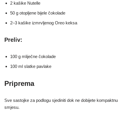
2 kašike Nutelle
50 g otopljene bijele čokolade
2–3 kašike izmrvljenog Oreo keksa
Preliv:
100 g mliječne čokolade
100 ml slatke pavlake
Priprema
Sve sastojke za podlogu sjediniti dok ne dobijete kompaktnu
smjesu.