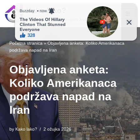
Kako lako?
Skip
Vaš vodič ka jednostavnijem životu!
to
content
Početna stranica
»
Objavljena anketa: Koliko Amerikanaca
podržava napad na Iran
Objavljena anketa:
Koliko Amerikanaca
podržava napad na
Iran
by
Kako lako?
2 ožujka 2026