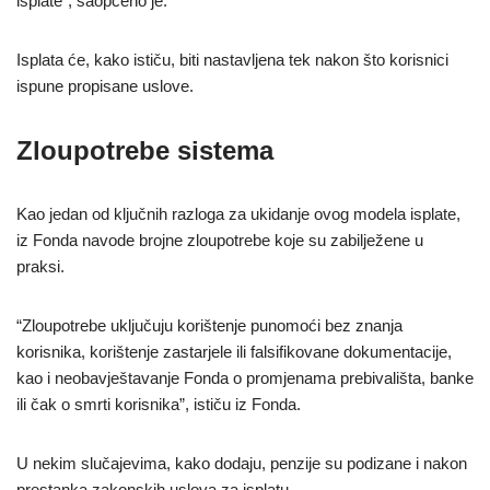
isplate”, saopćeno je.
Isplata će, kako ističu, biti nastavljena tek nakon što korisnici
ispune propisane uslove.
Zloupotrebe sistema
Kao jedan od ključnih razloga za ukidanje ovog modela isplate,
iz Fonda navode brojne zloupotrebe koje su zabilježene u
praksi.
“Zloupotrebe uključuju korištenje punomoći bez znanja
korisnika, korištenje zastarjele ili falsifikovane dokumentacije,
kao i neobavještavanje Fonda o promjenama prebivališta, banke
ili čak o smrti korisnika”, ističu iz Fonda.
U nekim slučajevima, kako dodaju, penzije su podizane i nakon
prestanka zakonskih uslova za isplatu.