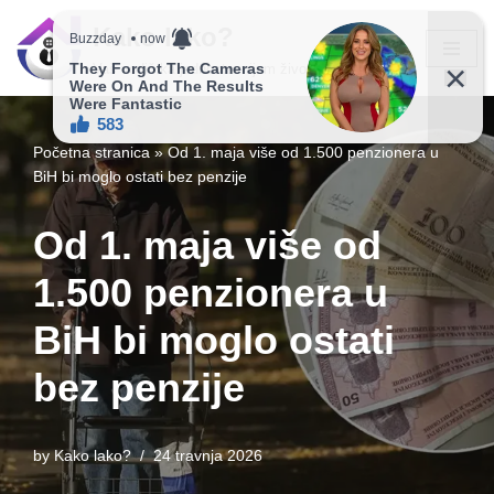
Kako lako?
Skip
Vaš vodič ka jednostavnijem životu!
to
content
Početna stranica
»
Od 1. maja više od 1.500 penzionera u
BiH bi moglo ostati bez penzije
Od 1. maja više od
1.500 penzionera u
BiH bi moglo ostati
bez penzije
by
Kako lako?
24 travnja 2026