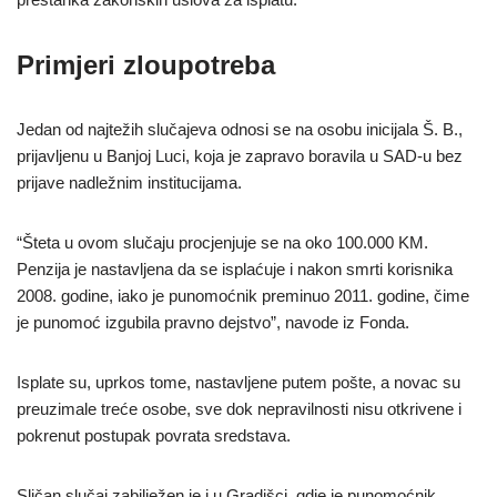
Primjeri zloupotreba
Jedan od najtežih slučajeva odnosi se na osobu inicijala Š. B.,
prijavljenu u Banjoj Luci, koja je zapravo boravila u SAD-u bez
prijave nadležnim institucijama.
“Šteta u ovom slučaju procjenjuje se na oko 100.000 KM.
Penzija je nastavljena da se isplaćuje i nakon smrti korisnika
2008. godine, iako je punomoćnik preminuo 2011. godine, čime
je punomoć izgubila pravno dejstvo”, navode iz Fonda.
Isplate su, uprkos tome, nastavljene putem pošte, a novac su
preuzimale treće osobe, sve dok nepravilnosti nisu otkrivene i
pokrenut postupak povrata sredstava.
Sličan slučaj zabilježen je i u Gradišci, gdje je punomoćnik