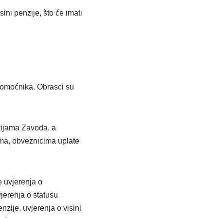
ini penzije, što će imati
unomoćnika. Obrasci su
rijama Zavoda, a
ima, obveznicima uplate
e uvjerenja o
jerenja o statusu
zije, uvjerenja o visini