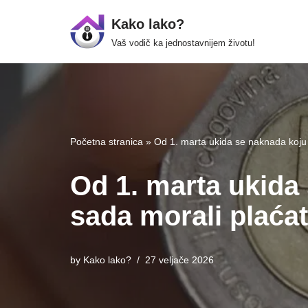
Kako lako?
Skip
Vaš vodič ka jednostavnijem životu!
to
content
Početna stranica
»
Od 1. marta ukida se naknada koju 
Od 1. marta ukida
sada morali plaćat
by
Kako lako?
27 veljače 2026