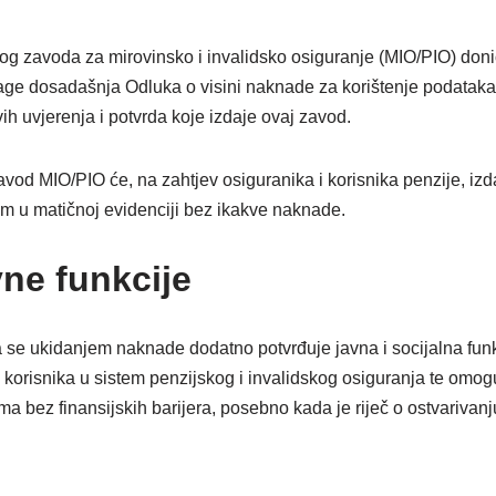
g zavoda za mirovinsko i invalidsko osiguranje (MIO/PIO) donio
age dosadašnja Odluka o visini naknade za korištenje podataka 
ih uvjerenja i potvrda koje izdaje ovaj zavod.
vod MIO/PIO će, na zahtjev osiguranika i korisnika penzije, izda
m u matičnoj evidenciji bez ikakve naknade.
vne funkcije
 se ukidanjem naknade dodatno potvrđuje javna i socijalna funkci
 korisnika u sistem penzijskog i invalidskog osiguranja te omogu
ima bez finansijskih barijera, posebno kada je riječ o ostvariva