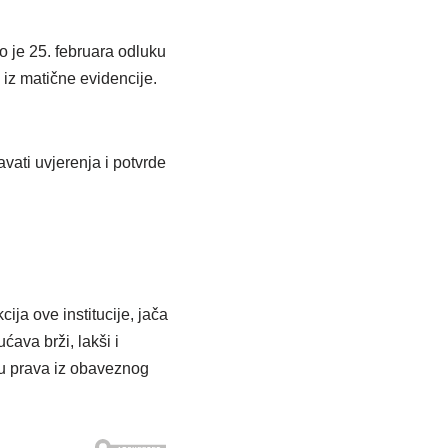
 je 25. februara odluku
iz matične evidencije.
vati uvjerenja i potvrde
ja ove institucije, jača
ćava brži, lakši i
nju prava iz obaveznog