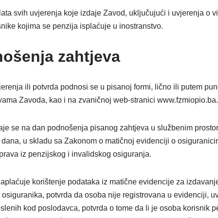
ta svih uvjerenja koje izdaje Zavod, uključujući i uvjerenja o vis
nike kojima se penzija isplaćuje u inostranstvo.
ošenja zahtjeva
erenja ili potvrda podnosi se u pisanoj formi, lično ili putem p
vama Zavoda, kao i na zvaničnoj web-stranici www.fzmiopio.ba.
zdaje se na dan podnošenja pisanog zahtjeva u službenim prosto
t dana, u skladu sa Zakonom o matičnoj evidenciji o osiguranic
prava iz penzijskog i invalidskog osiguranja.
naplaćuje korištenje podataka iz matične evidencije za izdavanj
siguranika, potvrda da osoba nije registrovana u evidenciji, uv
lenih kod poslodavca, potvrda o tome da li je osoba korisnik pen