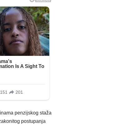
dinama penzijskog staža
 zakonitog postupanja