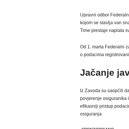
Upravni odbor Federalno
kojom se stavlja van sn
Time prestaje naplata sv
Od 1. marta Federalni za
o podacima registrovani
Jačanje ja
Iz Zavoda su saopćili da
povjerenje osiguranika i
efikasniji pristup podac
osiguranja