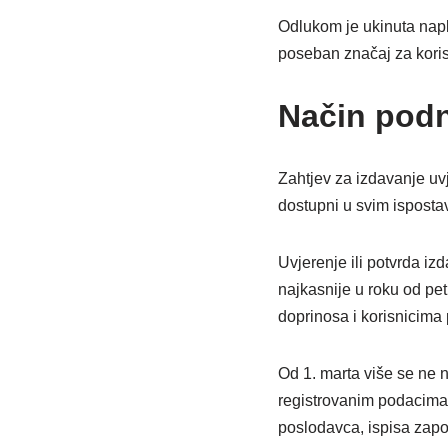
Odlukom je ukinuta napla
poseban značaj za koris
Način podn
Zahtjev za izdavanje uvj
dostupni u svim isposta
Uvjerenje ili potvrda i
najkasnije u roku od pe
doprinosa i korisnicima 
Od 1. marta više se ne 
registrovanim podacima o
poslodavca, ispisa zapos