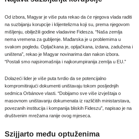
Od izbora, Magyar je više puta rekao da će njegova vlada raditi
na suzbijanju korupcije i klijentelizma koji su, prema njegovom
mišljenju, obilježili godine vladavine Fidesza. “Naša zemlja
nema vremena za gubljenje. Mađarska je u problemima u
svakom pogledu. Opljačkana je, opljačkana, izdana, zadužena i
uništena”, rekao je Magyar novinarima dan nakon izbora.
“Postali smo najsiromašnija i najkorumpiranija zemlja u EU.”
Dolazeći lider je više puta tvrdio da se potencijalno
kompromitirajući dokumenti uništavaju tokom posljednjih
sedmica Orbánove vlasti. “Dobijamo sve više izvještaja o
masovnom uništavanju dokumenata iz različitih ministarstava,
povezanih institucija i kompanija bliskih Fideszu”, napisao je na
društvenim mrežama ranije ovog mjeseca.
Szijjarto među optuženima