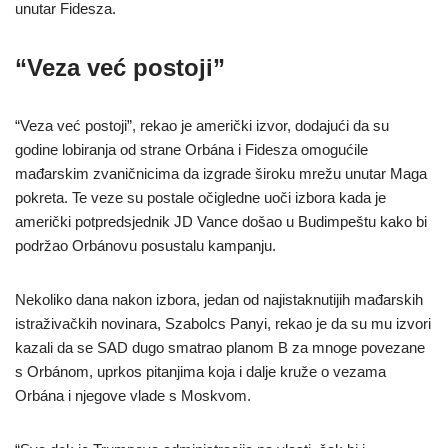
unutar Fidesza.
“Veza već postoji”
“Veza već postoji”, rekao je američki izvor, dodajući da su
godine lobiranja od strane Orbána i Fidesza omogućile
mađarskim zvaničnicima da izgrade široku mrežu unutar Maga
pokreta. Te veze su postale očigledne uoči izbora kada je
američki potpredsjednik JD Vance došao u Budimpeštu kako bi
podržao Orbánovu posustalu kampanju.
Nekoliko dana nakon izbora, jedan od najistaknutijih mađarskih
istraživačkih novinara, Szabolcs Panyi, rekao je da su mu izvori
kazali da se SAD dugo smatrao planom B za mnoge povezane
s Orbánom, uprkos pitanjima koja i dalje kruže o vezama
Orbána i njegove vlade s Moskvom.