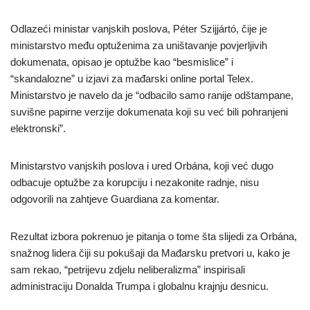
Odlazeći ministar vanjskih poslova, Péter Szijjártó, čije je
ministarstvo među optuženima za uništavanje povjerljivih
dokumenata, opisao je optužbe kao “besmislice” i
“skandalozne” u izjavi za mađarski online portal Telex.
Ministarstvo je navelo da je “odbacilo samo ranije odštampane,
suvišne papirne verzije dokumenata koji su već bili pohranjeni
elektronski”.
Ministarstvo vanjskih poslova i ured Orbána, koji već dugo
odbacuje optužbe za korupciju i nezakonite radnje, nisu
odgovorili na zahtjeve Guardiana za komentar.
Rezultat izbora pokrenuo je pitanja o tome šta slijedi za Orbána,
snažnog lidera čiji su pokušaji da Mađarsku pretvori u, kako je
sam rekao, “petrijevu zdjelu neliberalizma” inspirisali
administraciju Donalda Trumpa i globalnu krajnju desnicu.