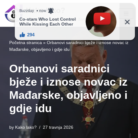
Kako lako?
Skip
Vaš vodič ka jednostavnijem životu!
to
content
Početna stranica
»
Orbanovi saradnici bježe i iznose novac iz
Mađarske, objavljeno i gdje idu
Orbanovi saradnici
bježe i iznose novac iz
Mađarske, objavljeno i
gdje idu
by
Kako lako?
27 travnja 2026