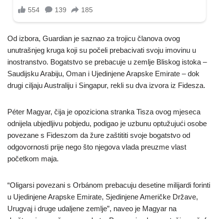
Od izbora, Guardian je saznao za trojicu članova ovog
unutrašnjeg kruga koji su počeli prebacivati svoju imovinu u
inostranstvo. Bogatstvo se prebacuje u zemlje Bliskog istoka –
Saudijsku Arabiju, Oman i Ujedinjene Arapske Emirate – dok
drugi ciljaju Australiju i Singapur, rekli su dva izvora iz Fidesza.
Péter Magyar, čija je opoziciona stranka Tisza ovog mjeseca
odnijela ubjedljivu pobjedu, podigao je uzbunu optužujući osobe
povezane s Fideszom da žure zaštititi svoje bogatstvo od
odgovornosti prije nego što njegova vlada preuzme vlast
početkom maja.
“Oligarsi povezani s Orbánom prebacuju desetine milijardi forinti
u Ujedinjene Arapske Emirate, Sjedinjene Američke Države,
Urugvaj i druge udaljene zemlje”, naveo je Magyar na