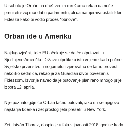
U subotu je Orbán na društvenim mrežama rekao da neće
preuzeti svoj mandat u parlamentu, ali da namjerava ostati lider
Fidesza kako bi vodio proces “obnove”.
Orban ide u Ameriku
Najdugovječniji lider EU očekuje se da će otputovati u
Sjedinjene Američke Države otprilike u isto vrijeme kada počne
Svjetsko prvenstvo u nogometu i vjerovatno će tamo provesti
nekoliko sedmica, rekao je za Guardian izvor povezan s
Fideszom. Izvor je naveo da je putovanje planirano mnogo prije
izbora 12. aprila.
Nije poznato gdje će Orbán tačno putovati, iako su se njegova
najstarija kćerka i zet prošlog ljeta preselili u New York.
Zet, István Tiborcz, dospio je u fokus javnosti 2018. godine kada