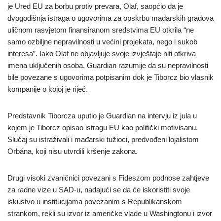
je Ured EU za borbu protiv prevara, Olaf, saopćio da je
dvogodišnja istraga o ugovorima za opskrbu mađarskih gradova
uličnom rasvjetom finansiranom sredstvima EU otkrila “ne
samo ozbiljne nepravilnosti u većini projekata, nego i sukob
interesa”. Iako Olaf ne objavljuje svoje izvještaje niti otkriva
imena uključenih osoba, Guardian razumije da su nepravilnosti
bile povezane s ugovorima potpisanim dok je Tiborcz bio vlasnik
kompanije o kojoj je riječ.
Predstavnik Tiborcza uputio je Guardian na intervju iz jula u
kojem je Tiborcz opisao istragu EU kao politički motivisanu.
Slučaj su istraživali i mađarski tužioci, predvođeni lojalistom
Orbána, koji nisu utvrdili kršenje zakona.
Drugi visoki zvaničnici povezani s Fideszom podnose zahtjeve
za radne vize u SAD-u, nadajući se da će iskoristiti svoje
iskustvo u institucijama povezanim s Republikanskom
strankom, rekli su izvor iz američke vlade u Washingtonu i izvor