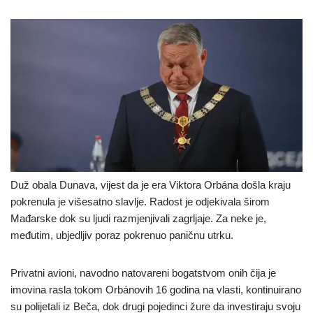
Duž obala Dunava, vijest da je era Viktora Orbána došla kraju
pokrenula je višesatno slavlje. Radost je odjekivala širom
Mađarske dok su ljudi razmjenjivali zagrljaje. Za neke je,
međutim, ubjedljiv poraz pokrenuo paničnu utrku.
Privatni avioni, navodno natovareni bogatstvom onih čija je
imovina rasla tokom Orbánovih 16 godina na vlasti, kontinuirano
su polijetali iz Beča, dok drugi pojedinci žure da investiraju svoju