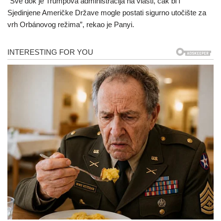
“Sve dok je Trumpova administracija na vlasti, čak bi i
Sjedinjene Američke Države mogle postati sigurno utočište za
vrh Orbánovog režima”, rekao je Panyi.