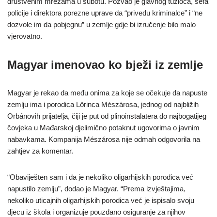
društvenim mrežama u subotu. Pozvao je glavnog tužioca, šefa
policije i direktora porezne uprave da “privedu kriminalce” i “ne
dozvole im da pobjegnu” u zemlje gdje bi izručenje bilo malo
vjerovatno.
Magyar imenovao ko bježi iz zemlje
Magyar je rekao da među onima za koje se očekuje da napuste
zemlju ima i porodica Lőrinca Mészárosa, jednog od najbližih
Orbánovih prijatelja, čiji je put od plinoinstalatera do najbogatijeg
čovjeka u Mađarskoj djelimično potaknut ugovorima o javnim
nabavkama. Kompanija Mészárosa nije odmah odgovorila na
zahtjev za komentar.
“Obaviješten sam i da je nekoliko oligarhijskih porodica već
napustilo zemlju”, dodao je Magyar. “Prema izvještajima,
nekoliko uticajnih oligarhijskih porodica već je ispisalo svoju
djecu iz škola i organizuje pouzdano osiguranje za njihov