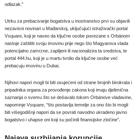
odlazak.”
Utrku za prebacivanje bogatstva u inostranstvo prvi su objavili
nezavisni novinari u Mađarskoj, uključujući istraživački portal
Vsquare, koji je naveo da ključne osobe povezane s Orbánom
nastoje zaštititi svoju imovinu prije nego što Magyarova vlada
potencijalno zamrzne, zaplijeni ili nacionalizira ta sredstva, te
portal 444.hu, koji je u martu tvrdio da ključne osobe već
prebacuju imovinu u Dubai.
Njihovi napori mogli bi biti osujećeni od strane brojnih birokrata i
pripadnika organa za provođenje zakona koji imaju djelimična
saznanja o svemu što se dešavalo tokom Orbánove vladavine,
napominje Vsquare, “što postavlja temelje za ono što bi mogli
biti višegodišnji napori da se povrati navodno ukradeno javno
bogatstvo i uhapse oni koji su počinili finansijske zločine”.
Najava suzbijanja korupcije