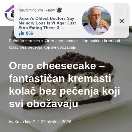
Kako lako?
Skip
Vaš vodič ka jednostavnijem životu!
to
content
Početna stranica
»
Oreo cheesecake – fantastičan kremasti
kolač bez pečenja koji svi obožavaju
Oreo cheesecake –
fantastičan kremasti
kolač bez pečenja koji
svi obožavaju
by
Kako lako?
29 siječnja 2026