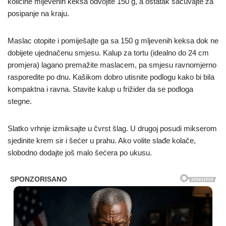
količine mljevenih keksa odvojite 150 g, a ostatak sačuvajte za
posipanje na kraju.
Maslac otopite i pomiješajte ga sa 150 g mljevenih keksa dok ne
dobijete ujednačenu smjesu. Kalup za tortu (idealno do 24 cm
promjera) lagano premažite maslacem, pa smjesu ravnomjerno
rasporedite po dnu. Kašikom dobro utisnite podlogu kako bi bila
kompaktna i ravna. Stavite kalup u frižider da se podloga
stegne.
Slatko vrhnje izmiksajte u čvrst šlag. U drugoj posudi mikserom
sjedinite krem sir i šećer u prahu. Ako volite slađe kolače,
slobodno dodajte još malo šećera po ukusu.