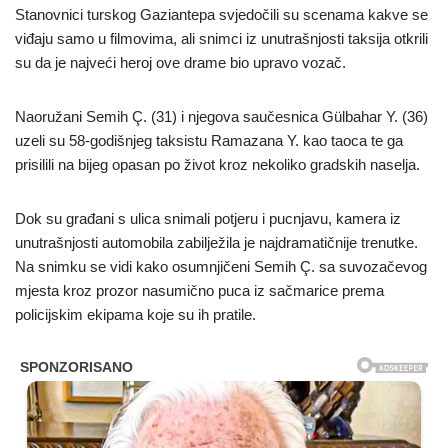
Stanovnici turskog Gaziantepa svjedočili su scenama kakve se
viđaju samo u filmovima, ali snimci iz unutrašnjosti taksija otkrili
su da je najveći heroj ove drame bio upravo vozač.
Naoružani Semih Ç. (31) i njegova saučesnica Gülbahar Y. (36)
uzeli su 58-godišnjeg taksistu Ramazana Y. kao taoca te ga
prisilili na bijeg opasan po život kroz nekoliko gradskih naselja.
Dok su građani s ulica snimali potjeru i pucnjavu, kamera iz
unutrašnjosti automobila zabilježila je najdramatičnije trenutke.
Na snimku se vidi kako osumnjičeni Semih Ç. sa suvozačevog
mjesta kroz prozor nasumično puca iz sačmarice prema
policijskim ekipama koje su ih pratile.