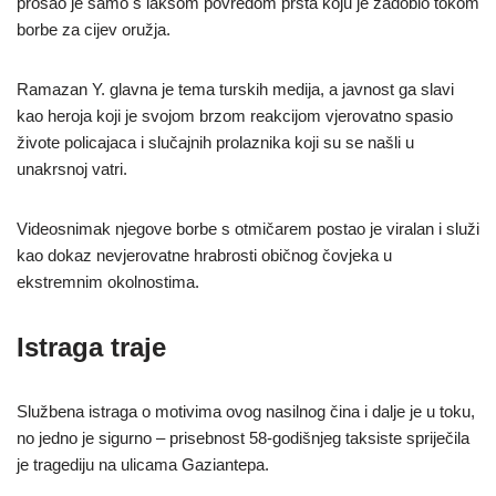
prošao je samo s lakšom povredom prsta koju je zadobio tokom
borbe za cijev oružja.
Ramazan Y. glavna je tema turskih medija, a javnost ga slavi
kao heroja koji je svojom brzom reakcijom vjerovatno spasio
živote policajaca i slučajnih prolaznika koji su se našli u
unakrsnoj vatri.
Videosnimak njegove borbe s otmičarem postao je viralan i služi
kao dokaz nevjerovatne hrabrosti običnog čovjeka u
ekstremnim okolnostima.
Istraga traje
Službena istraga o motivima ovog nasilnog čina i dalje je u toku,
no jedno je sigurno – prisebnost 58-godišnjeg taksiste spriječila
je tragediju na ulicama Gaziantepa.