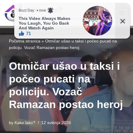
Kako lako?
Skip
Vaš vodič ka jednostavnijem životu!
to
content
Početna stranica
»
Otmičar ušao u taksi i počeo pucati na
policiju. Vozač Ramazan postao heroj
Otmičar ušao u taksi i
počeo pucati na
policiju. Vozač
Ramazan postao heroj
by
Kako lako?
12 svibnja 2026