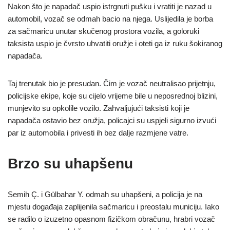
Nakon što je napadač uspio istrgnuti pušku i vratiti je nazad u
automobil, vozač se odmah bacio na njega. Uslijedila je borba
za sačmaricu unutar skučenog prostora vozila, a goloruki
taksista uspio je čvrsto uhvatiti oružje i oteti ga iz ruku šokiranog
napadača.
Taj trenutak bio je presudan. Čim je vozač neutralisao prijetnju,
policijske ekipe, koje su cijelo vrijeme bile u neposrednoj blizini,
munjevito su opkolile vozilo. Zahvaljujući taksisti koji je
napadača ostavio bez oružja, policajci su uspjeli sigurno izvući
par iz automobila i privesti ih bez dalje razmjene vatre.
Brzo su uhapšenu
Semih Ç. i Gülbahar Y. odmah su uhapšeni, a policija je na
mjestu događaja zaplijenila sačmaricu i preostalu municiju. Iako
se radilo o izuzetno opasnom fizičkom obračunu, hrabri vozač