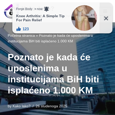
Kako lako?
Skip
Vaš vodič ka jednostavnijem životu!
to
content
Početna stranica
»
Poznato je kada će uposlenima u
institucijama BiH biti isplaćeno 1.000 KM
Poznato je kada će
uposlenima u
institucijama BiH biti
isplaćeno 1.000 KM
by
Kako lako?
26 studenoga 2025