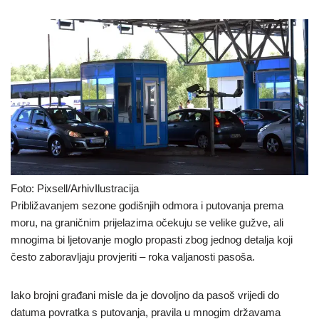
Foto: Pixsell/ArhivIlustracija
Približavanjem sezone godišnjih odmora i putovanja prema
moru, na graničnim prijelazima očekuju se velike gužve, ali
mnogima bi ljetovanje moglo propasti zbog jednog detalja koji
često zaboravljaju provjeriti – roka valjanosti pasoša.
Iako brojni građani misle da je dovoljno da pasoš vrijedi do
datuma povratka s putovanja, pravila u mnogim državama