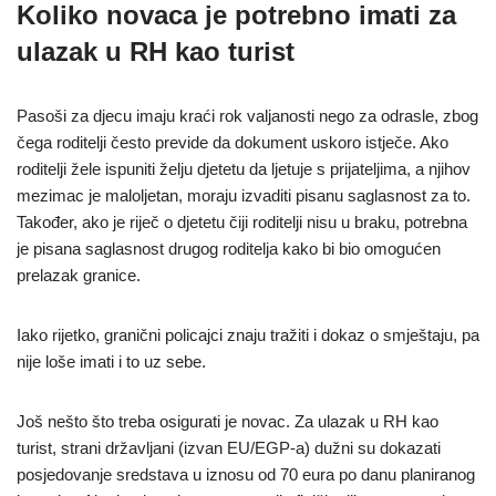
Koliko novaca je potrebno imati za
ulazak u RH kao turist
Pasoši za djecu imaju kraći rok valjanosti nego za odrasle, zbog
čega roditelji često previde da dokument uskoro istječe. Ako
roditelji žele ispuniti želju djetetu da ljetuje s prijateljima, a njihov
mezimac je maloljetan, moraju izvaditi pisanu saglasnost za to.
Također, ako je riječ o djetetu čiji roditelji nisu u braku, potrebna
je pisana saglasnost drugog roditelja kako bi bio omogućen
prelazak granice.
Iako rijetko, granični policajci znaju tražiti i dokaz o smještaju, pa
nije loše imati i to uz sebe.
Još nešto što treba osigurati je novac. Za ulazak u RH kao
turist, strani državljani (izvan EU/EGP-a) dužni su dokazati
posjedovanje sredstava u iznosu od 70 eura po danu planiranog