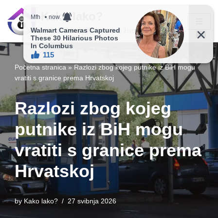
Kako lako?
Skip
Vaš vodič ka jednostavnijem životu!
to
content
Početna stranica
»
Razlozi zbog kojeg putnike iz BiH mogu
vratiti s granice prema Hrvatskoj
Razlozi zbog kojeg
putnike iz BiH mogu
vratiti s granice prema
Hrvatskoj
by
Kako lako?
27 svibnja 2026