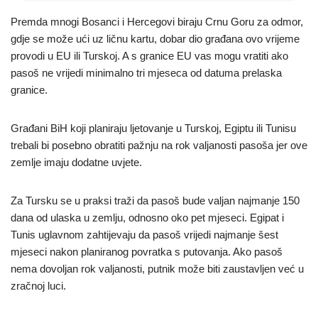
Premda mnogi Bosanci i Hercegovi biraju Crnu Goru za odmor,
gdje se može ući uz ličnu kartu, dobar dio građana ovo vrijeme
provodi u EU ili Turskoj. A s granice EU vas mogu vratiti ako
pasoš ne vrijedi minimalno tri mjeseca od datuma prelaska
granice.
Građani BiH koji planiraju ljetovanje u Turskoj, Egiptu ili Tunisu
trebali bi posebno obratiti pažnju na rok valjanosti pasoša jer ove
zemlje imaju dodatne uvjete.
Za Tursku se u praksi traži da pasoš bude valjan najmanje 150
dana od ulaska u zemlju, odnosno oko pet mjeseci. Egipat i
Tunis uglavnom zahtijevaju da pasoš vrijedi najmanje šest
mjeseci nakon planiranog povratka s putovanja. Ako pasoš
nema dovoljan rok valjanosti, putnik može biti zaustavljen već u
zračnoj luci.