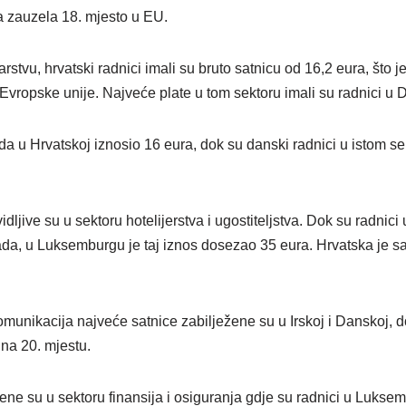
a zauzela 18. mjesto u EU.
rstvu, hrvatski radnici imali su bruto satnicu od 16,2 eura, što j
ropske unije. Najveće plate u tom sektoru imali su radnici u 
rada u Hrvatskoj iznosio 16 eura, dok su danski radnici u istom se
idljive su u sektoru hotelijerstva i ugostiteljstva. Dok su radnic
rada, u Luksemburgu je taj iznos dosezao 35 eura. Hrvatska je s
komunikacija najveće satnice zabilježene su u Irskoj i Danskoj, 
 na 20. mjestu.
ene su u sektoru finansija i osiguranja gdje su radnici u Lukse