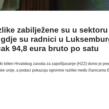
like zabilježene su u sektoru 
 gdje su radnici u Luksembu
čak 94,8 eura bruto po satu
čki bilten Hrvatskog zavoda za zapošljavanje (HZZ) donio je pre
ke unije, a podaci pokazuju ogromne razlike među članicama 