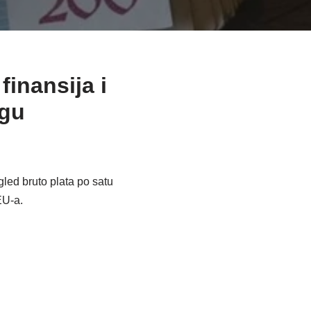
finansija i
rgu
gled bruto plata po satu
EU-a.