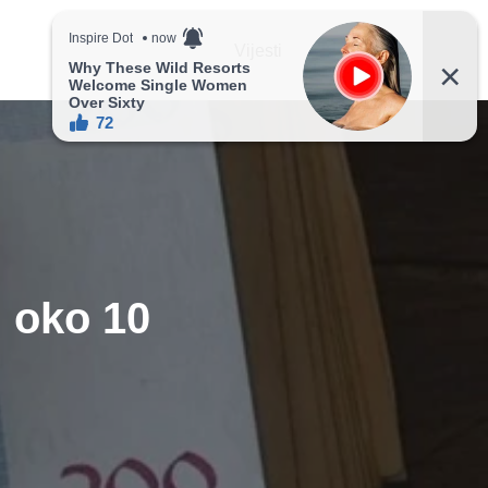
Vijesti
Recepti
H oko 10