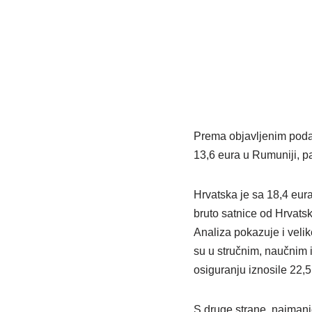
Prema objavljenim podac
13,6 eura u Rumuniji, p
Hrvatska je sa 18,4 eur
bruto satnice od Hrvats
Analiza pokazuje i veli
su u stručnim, naučnim i
osiguranju iznosile 22,5
S druge strane, najmanj