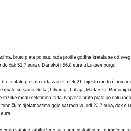
ima, bruto plata po satu rada prošle godine kretala se od sveg
a do čak 51,7 eura u Danskoj i 56,8 eura u Luksemburgu.
a bruto plate po satu rada zauzela tek 21. mjesto među članica
ke imale su samo Grčka, Litvanija, Latvija, Mađarska, Rumunija 
ke razlike među sektorima rada. Najveće bruto plate po satu rada
 tehničkim djelatnostima gdje sat rada vrijedi 23,7 eura, dok su 
 eura.
e bruto satnice zabilježene su u administrativnim i pomoćnim u