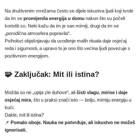
Na društvenim mrežama često se dijele iskustva ljudi koji tvrde
da im se
promijenila energija u domu
nakon što su počeli
koristiti so. Neki kažu da im je san mirniji, drugi da im se
„porodična atmosfera popravila“.
Psiholozi objašnjavaju da uvođenje malih rituala daje osjećaj
reda i sigurnosti, a upravo to je ono što većina ljudi povezuje s
pozitivnom energijom.
🧩 Zaključak: Mit ili istina?
Možda so ne „upija zle duhove“, ali
čisti vlagu, mirise i daje
osjećaj mira
, što u praksi znači isto — bolju, mirniju energiju u
kući.
Dakle, mit ili istina?
📌
Pomalo oboje. Nauka ne potvrđuje, ali iskustvo ne možeš
ignorisati.