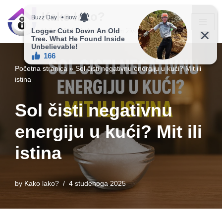
Kako lako?
Skip
Vaš vodič ka jednostavnijem životu!
to
content
Početna stranica
»
Sol čisti negativnu energiju u kući? Mit ili
istina
Sol čisti negativnu
energiju u kući? Mit ili
istina
by
Kako lako?
4 studenoga 2025