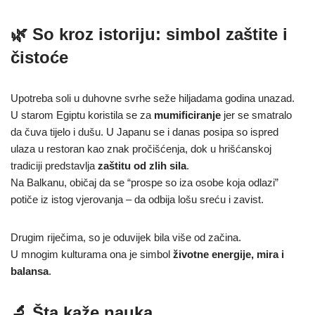
🌿 So kroz istoriju: simbol zaštite i
čistoće
Upotreba soli u duhovne svrhe seže hiljadama godina unazad.
U starom Egiptu koristila se za
mumificiranje
jer se smatralo
da čuva tijelo i dušu. U Japanu se i danas posipa so ispred
ulaza u restoran kao znak pročišćenja, dok u hrišćanskoj
tradiciji predstavlja
zaštitu od zlih sila
.
Na Balkanu, običaj da se “prospe so iza osobe koja odlazi”
potiče iz istog vjerovanja – da odbija lošu sreću i zavist.
Drugim riječima, so je oduvijek bila više od začina.
U mnogim kulturama ona je simbol
životne energije, mira i
balansa
.
🔬 Šta kaže nauka