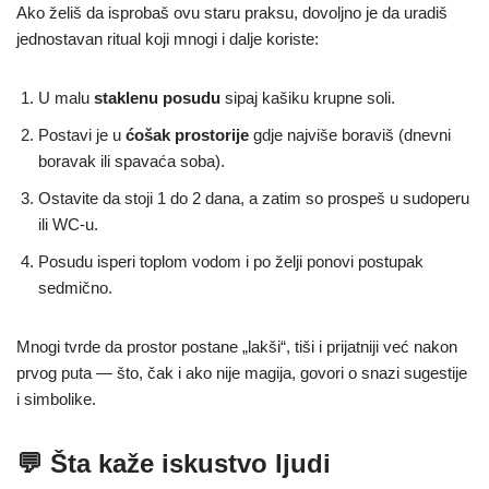
Ako želiš da isprobaš ovu staru praksu, dovoljno je da uradiš
jednostavan ritual koji mnogi i dalje koriste:
U malu
staklenu posudu
sipaj kašiku krupne soli.
Postavi je u
ćošak prostorije
gdje najviše boraviš (dnevni
boravak ili spavaća soba).
Ostavite da stoji 1 do 2 dana, a zatim so prospeš u sudoperu
ili WC-u.
Posudu isperi toplom vodom i po želji ponovi postupak
sedmično.
Mnogi tvrde da prostor postane „lakši“, tiši i prijatniji već nakon
prvog puta — što, čak i ako nije magija, govori o snazi sugestije
i simbolike.
💬 Šta kaže iskustvo ljudi