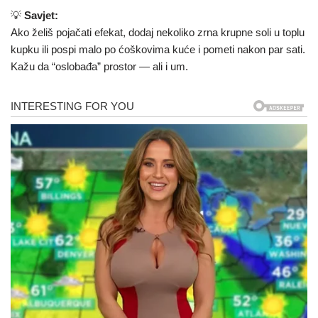
💡
Savjet:
Ako želiš pojačati efekat, dodaj nekoliko zrna krupne soli u toplu
kupku ili pospi malo po ćoškovima kuće i pometi nakon par sati.
Kažu da “oslobađa” prostor — ali i um.