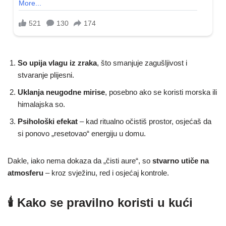
So upija vlagu iz zraka
, što smanjuje zagušljivost i
stvaranje plijesni.
Uklanja neugodne mirise
, posebno ako se koristi morska ili
himalajska so.
Psihološki efekat
– kad ritualno očistiš prostor, osjećaš da
si ponovo „resetovao“ energiju u domu.
Dakle, iako nema dokaza da „čisti aure“, so
stvarno utiče na
atmosferu
– kroz svježinu, red i osjećaj kontrole.
🕯️ Kako se pravilno koristi u kući