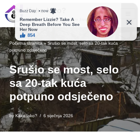
Kako lako?
Skip
Vaš vodič ka jednostavnijem životu!
to
content
Početna stranica
»
Srušio se most, selo sa 20-tak kuća
potpuno odsječeno
Srušio se most, selo
sa 20-tak kuća
potpuno odsječeno
by
Kako lako?
6 siječnja 2026