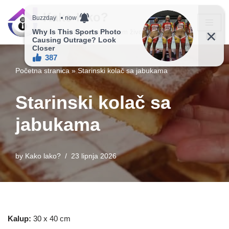
Kako lako?
Skip
Vaš vodič ka jednostavnijem životu!
to
content
Početna stranica
»
Starinski kolač sa jabukama
Starinski kolač sa
jabukama
by
Kako lako?
23 lipnja 2026
Kalup:
30 x 40 cm