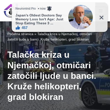
Kako lako?
Skip
Vaš vodič ka jednostavnijem životu!
to
content
Početna stranica
»
Talačka kriza u Njemačkoj, otmičari
zatočili ljude u banci. Kruže helikopteri, grad blokiran
Talačka kriza u
Njemačkoj, otmičari
zatočili ljude u banci.
Kruže helikopteri,
grad blokiran