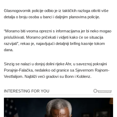
Glasnogovornik policije odbio je iz taktičkih razloga otkriti više
detalja o broju osoba u banci i daljnjim planovima policije.
“Moramo biti veoma oprezni s informacijama jer bi neko mogao
prisluškivati. Moramo pričekati i vidjeti kako će se situacija
razvijati”, rekao je, najavljujući detaljniji brifing kasnije tokom
dana.
Sinzig se nalazi u donjoj dolini rijeke Ahr, u saveznoj pokrajini
Porajnje-Falačka, nedaleko od granice sa Sjevernom Rajnom-
Vestfalijom. Najbliži veći gradovi su Bonn i Koblenz.