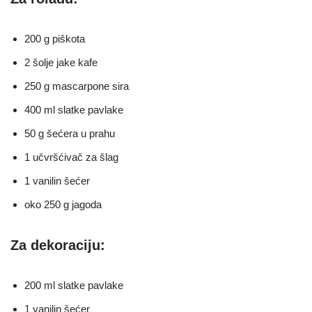
200 g piškota
2 šolje jake kafe
250 g mascarpone sira
400 ml slatke pavlake
50 g šećera u prahu
1 učvršćivač za šlag
1 vanilin šećer
oko 250 g jagoda
Za dekoraciju:
200 ml slatke pavlake
1 vanilin šećer