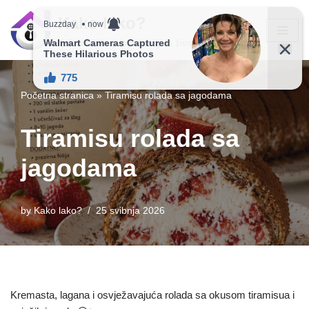
Kako lako?
Skip
Vaš vodič ka jednostavnijem životu!
to
content
Početna stranica
»
Tiramisu rolada sa jagodama
Tiramisu rolada sa
jagodama
by
Kako lako?
25 svibnja 2026
Kremasta, lagana i osvježavajuća rolada sa okusom tiramisua i