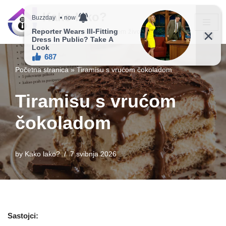
Kako lako?
Skip
Vaš vodič ka jednostavnijem životu!
to
content
Početna stranica
»
Tiramisu s vrućom čokoladom
Tiramisu s vrućom
čokoladom
by
Kako lako?
7 svibnja 2026
Sastojci: