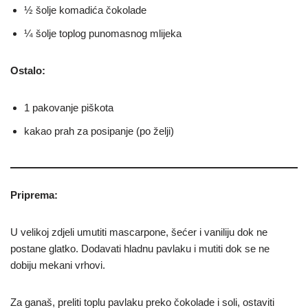
½ šolje komadića čokolade
¼ šolje toplog punomasnog mlijeka
Ostalo:
1 pakovanje piškota
kakao prah za posipanje (po želji)
Priprema:
U velikoj zdjeli umutiti mascarpone, šećer i vaniliju dok ne
postane glatko. Dodavati hladnu pavlaku i mutiti dok se ne
dobiju mekani vrhovi.
Za ganaš, preliti toplu pavlaku preko čokolade i soli, ostaviti