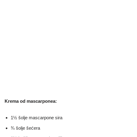
Krema od mascarponea:
1½ šolje mascarpone sira
¾ šolje šećera