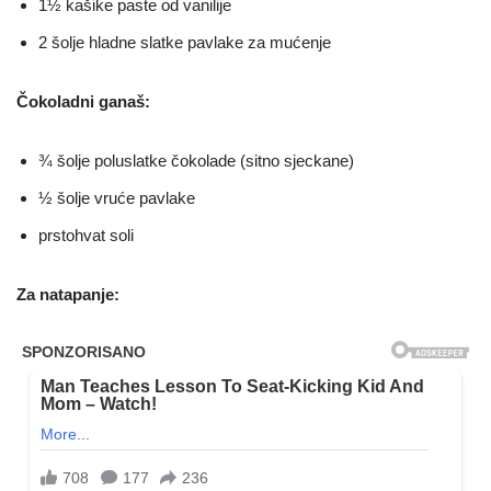
1½ kašike paste od vanilije
2 šolje hladne slatke pavlake za mućenje
Čokoladni ganaš:
¾ šolje poluslatke čokolade (sitno sjeckane)
½ šolje vruće pavlake
prstohvat soli
Za natapanje: