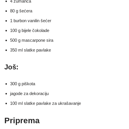
4 žumanca
80 g šećera
1 burbon vanilin šećer
100 g bijele čokolade
500 g mascarpone sira
350 ml slatke pavlake
Još:
300 g piškota
jagode za dekoraciju
100 ml slatke pavlake za ukrašavanje
Priprema