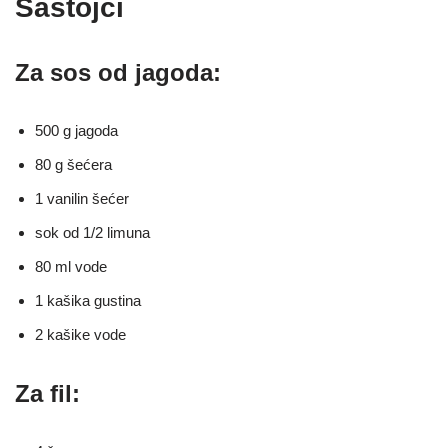
Sastojci
Za sos od jagoda:
500 g jagoda
80 g šećera
1 vanilin šećer
sok od 1/2 limuna
80 ml vode
1 kašika gustina
2 kašike vode
Za fil: