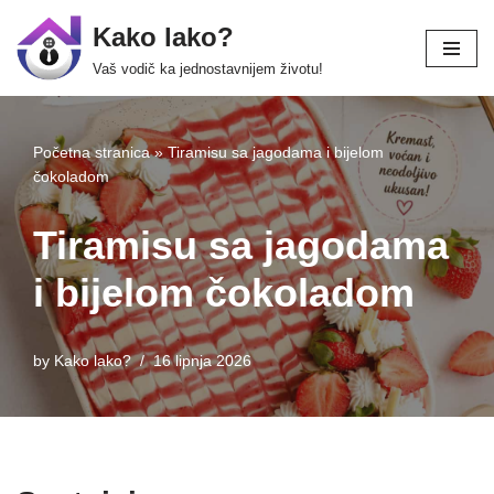
Kako lako?
Skip
Vaš vodič ka jednostavnijem životu!
to
content
Početna stranica
»
Tiramisu sa jagodama i bijelom
čokoladom
Tiramisu sa jagodama
i bijelom čokoladom
by
Kako lako?
16 lipnja 2026