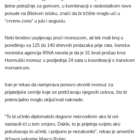
ljetne potražnje za gorivom, u kombinaciji s nedostatkom nove
ponude na Bliskom istoku, znači da bi tržište moglo ući u
“crvenu zonu” u julu i augustu.
Neki brodovi uspijevaju proći moreuzom, ali tek mali broj u
poređenju sa 125 do 140 dnevnih prolazaka prije rata. Iranska
novinska agencija IRNA navela je da je 31 brod prošao kroz
Hormuški moreuz u posljednja 24 sata u koordinaciji s iranskom
mornaricom.
Iran je rekao da namjerava ponovo otvoriti moreuz za
prijateljske zemlje koje se pridržavaju njegovih uslova, što bi
potencijalno moglo uključivati naknade.
“To bi učinilo diplomatski dogovor neizvodivim ako bi oni
nastavili ići u tom smjeru. Dakle, to je prijetnja svijetu ako
pokušavaju to učiniti, i potpuno je nezakonito”, rekao je američki
državni sekretar Marco Rubio.