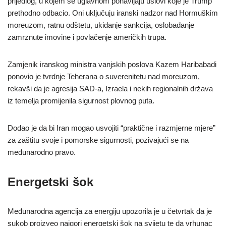
prijedlog, u kojem se uglavnom ponavljaju uslovi koje je Trump
prethodno odbacio. Oni uključuju iranski nadzor nad Hormuškim
moreuzom, ratnu odštetu, ukidanje sankcija, oslobađanje
zamrznute imovine i povlačenje američkih trupa.
Zamjenik iranskog ministra vanjskih poslova Kazem Haribabadi
ponovio je tvrdnje Teherana o suverenitetu nad moreuzom,
rekavši da je agresija SAD-a, Izraela i nekih regionalnih država
iz temelja promijenila sigurnost plovnog puta.
Dodao je da bi Iran mogao usvojiti “praktične i razmjerne mjere”
za zaštitu svoje i pomorske sigurnosti, pozivajući se na
međunarodno pravo.
Energetski šok
Međunarodna agencija za energiju upozorila je u četvrtak da je
sukob proizveo najgori energetski šok na svijetu te da vrhunac