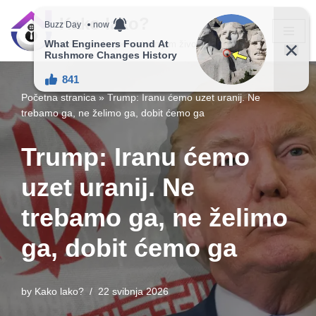
Kako lako?
Skip
Vaš vodič ka jednostavnijem životu!
to
content
Početna stranica
»
Trump: Iranu ćemo uzet uranij. Ne
trebamo ga, ne želimo ga, dobit ćemo ga
Trump: Iranu ćemo
uzet uranij. Ne
trebamo ga, ne želimo
ga, dobit ćemo ga
by
Kako lako?
22 svibnja 2026